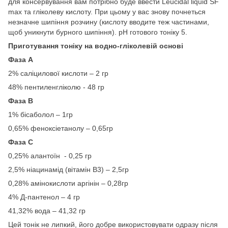
для консервування вам потрібно буде ввести Leucidal liquid SF
max та гліколеву кислоту. При цьому у вас знову почнеться
незначне шипіння розчину (кислоту вводите теж частинами,
щоб уникнути бурного шипіння). рН готового тоніку 5.
Приготування тоніку на водно-гліколевій основі
Фаза А
2% саліцилової кислоти – 2 гр
48% пентиленгліколю - 48 гр
Фаза В
1% бісаболол – 1гр
0,65% феноксіетанолу – 0,65гр
Фаза С
0,25% алантоїн - 0,25 гр
2,5% ніацинамід (вітамін В3) – 2,5гр
0,28% амінокислоти аргінін – 0,28гр
4% Д-пантенол – 4 гр
41,32% вода – 41,32 гр
Цей тонік не липкий, його добре використовувати одразу після