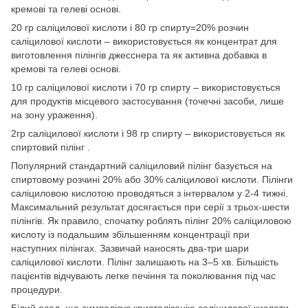
кремові та гелеві основі.
20 гр саліцилової кислоти і 80 гр спирту=20% розчин
саліцилової кислоти – використовується як концентрат для
виготовлення пілінгів джесснера та як активна добавка в
кремові та гелеві основі.
10 гр саліцилової кислоти і 70 гр спирту – використовується
для продуктів місцевого застосування (точечні засоби, лише
на зону ураження).
2гр саліцилової кислоти і 98 гр спирту – використовується як
спиртовий пілінг .
Популярний стандартний саліциловий пілінг базується на
спиртовому розчині 20% або 30% саліцилової кислоти. Пілінги
саліциловою кислотою проводяться з інтервалом у 2-4 тижні.
Максимальний результат досягається при серії з трьох-шести
пілінгів. Як правило, спочатку роблять пілінг 20% саліциловою
кислоту із подальшим збільшенням концентрації при
наступних пілінгах. Зазвичай наносять два-три шари
саліцилової кислоти. Пілінг залишають на 3–5 хв. Більшість
пацієнтів відчувають легке печіння та поколювання під час
процедури.
Білий осад, що символізує кристалізацію саліцилової кислоти,