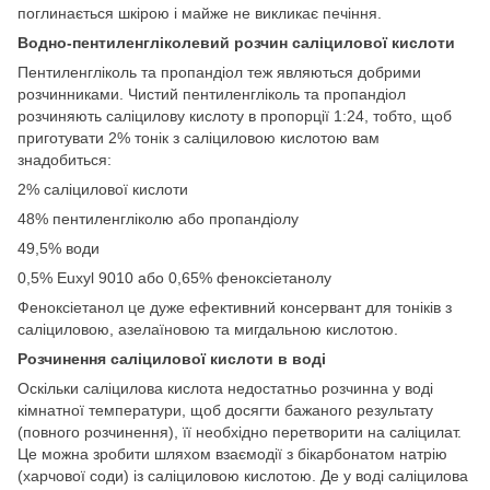
поглинається шкірою і майже не викликає печіння.
Водно-пентиленгліколевий розчин саліцилової кислоти
Пентиленгліколь та пропандіол теж являються добрими
розчинниками. Чистий пентиленгліколь та пропандіол
розчиняють саліцилову кислоту в пропорції 1:24, тобто, щоб
приготувати 2% тонік з саліциловою кислотою вам
знадобиться:
2% саліцилової кислоти
48% пентиленгліколю або пропандіолу
49,5% води
0,5% Euxyl 9010 або 0,65% феноксіетанолу
Феноксіетанол це дуже ефективний консервант для тоніків з
саліциловою, азелаїновою та мигдальною кислотою.
Розчинення саліцилової кислоти в воді
Оскільки саліцилова кислота недостатньо розчинна у воді
кімнатної температури, щоб досягти бажаного результату
(повного розчинення), її необхідно перетворити на саліцилат.
Це можна зробити шляхом взаємодії з бікарбонатом натрію
(харчової соди) із саліциловою кислотою. Де у воді саліцилова