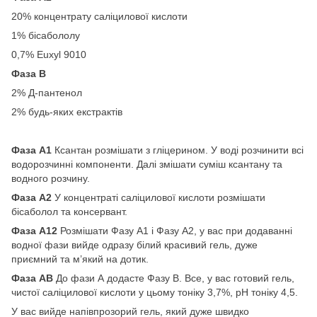
20% концентрату саліцилової кислоти
1% бісабололу
0,7% Euxyl 9010
Фаза В
2% Д-пантенол
2% будь-яких екстрактів
Фаза А1
Ксантан розмішати з гліцерином. У воді розчинити всі
водорозчинні компоненти. Далі змішати суміш ксантану та
водного розчину.
Фаза А2
У концентраті саліцилової кислоти розмішати
бісаболол та консервант.
Фаза А12
Розмішати Фазу А1 і Фазу А2, у вас при додаванні
водної фази вийде одразу білий красивий гель, дуже
приємний та м’який на дотик.
Фаза АВ
До фази А додасте Фазу В. Все, у вас готовий гель,
чистої саліцилової кислоти у цьому тоніку 3,7%, рН тоніку 4,5.
У вас вийде напівпрозорий гель, який дуже швидко