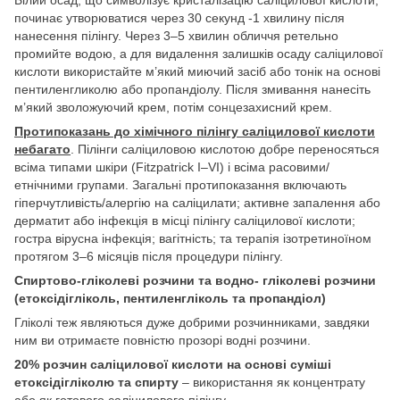
починає утворюватися через 30 секунд -1 хвилину після
нанесення пілінгу. Через 3–5 хвилин обличчя ретельно
промийте водою, а для видалення залишків осаду саліцилової
кислоти використайте м’який миючий засіб або тонік на основі
пентиленгликолю або пропандіолу. Після змивання нанесіть
м’який зволожуючий крем, потім сонцезахисний крем.
Протипоказань до хімічного пілінгу саліцилової кислоти
небагато
. Пілінги саліциловою кислотою добре переносяться
всіма типами шкіри (Fitzpatrick I–VI) і всіма расовими/
етнічними групами. Загальні протипоказання включають
гіперчутливість/алергію на саліцилати; активне запалення або
дерматит або інфекція в місці пілінгу саліцилової кислоти;
гостра вірусна інфекція; вагітність; та терапія ізотретиноїном
протягом 3–6 місяців після процедури пілінгу.
Спиртово-гліколеві розчини та водно- гліколеві розчини
(етоксідігліколь, пентиленгліколь та пропандіол)
Гліколі теж являються дуже добрими розчинниками, завдяки
ним ви отримаєте повністю прозорі водні розчини.
20% розчин саліцилової кислоти на основі суміші
етоксідігліколю та спирту
– використання як концентрату
або як готового саліцилового пілінгу