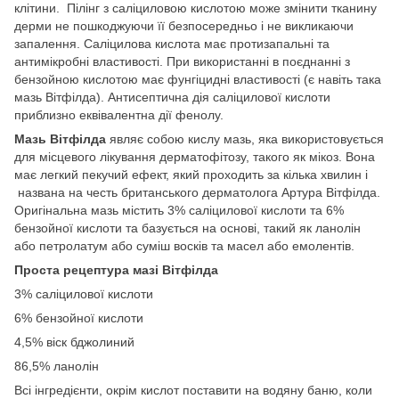
клітини. Пілінг з саліциловою кислотою може змінити тканину
дерми не пошкоджуючи її безпосередньо і не викликаючи
запалення. Саліцилова кислота має протизапальні та
антимікробні властивості. При використанні в поєднанні з
бензойною кислотою має фунгіцидні властивості (є навіть така
мазь Вітфілда). Антисептична дія саліцилової кислоти
приблизно еквівалентна дії фенолу.
Мазь Вітфілда
являє собою кислу мазь, яка використовується
для місцевого лікування дерматофітозу, такого як мікоз. Вона
має легкий пекучий ефект, який проходить за кілька хвилин і
названа на честь британського дерматолога Артура Вітфілда.
Оригінальна мазь містить 3% саліцилової кислоти та 6%
бензойної кислоти та базується на основі, такий як ланолін
або петролатум або суміш восків та масел або емолентів.
Проста рецептура мазі Вітфілда
3% саліцилової кислоти
6% бензойної кислоти
4,5% віск бджолиний
86,5% ланолін
Всі інгредієнти, окрім кислот поставити на водяну баню, коли