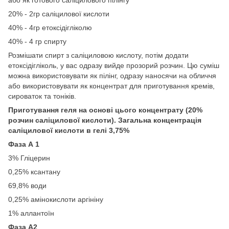
20% - 2гр саліцилової кислоти
40% - 4гр етоксідігліколю
40% - 4 гр спирту
Розмішати спирт з саліциловою кислоту, потім додати
етоксідігліколь, у вас одразу вийде прозорий розчин. Цю суміш
можна використовувати як пілінг, одразу наносячи на обличчя
або використовувати як концентрат для приготування кремів,
сироваток та тоніків.
Приготування геля на основі цього концентрату (20%
розчин саліцилової кислоти). Загальна концентрація
саліцилової кислоти в гелі 3,75%
Фаза А 1
3% Гліцерин
0,25% ксантану
69,8% води
0,25% амінокислоти аргініну
1% аллантоїн
Фаза А2