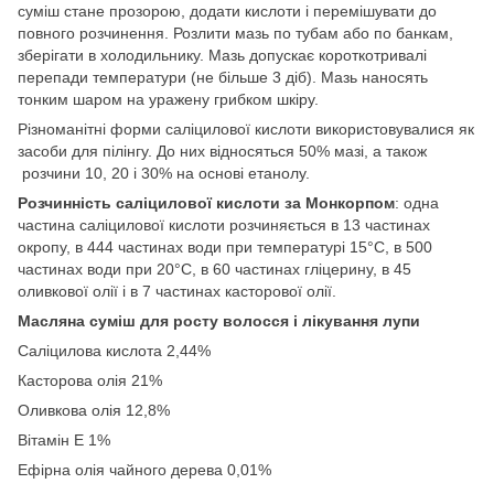
суміш стане прозорою, додати кислоти і перемішувати до
повного розчинення. Розлити мазь по тубам або по банкам,
зберігати в холодильнику. Мазь допускає короткотривалі
перепади температури (не більше 3 діб). Мазь наносять
тонким шаром на уражену грибком шкіру.
Різноманітні форми саліцилової кислоти використовувалися як
засоби для пілінгу. До них відносяться 50% мазі, а також
розчини 10, 20 і 30% на основі етанолу.
Розчинність саліцилової кислоти за Монкорпом
: одна
частина саліцилової кислоти розчиняється в 13 частинах
окропу, в 444 частинах води при температурі 15°С, в 500
частинах води при 20°С, в 60 частинах гліцерину, в 45
оливкової олії і в 7 частинах касторової олії.
Масляна суміш для росту волосся і лікування лупи
Саліцилова кислота 2,44%
Касторова олія 21%
Оливкова олія 12,8%
Вітамін Е 1%
Ефірна олія чайного дерева 0,01%