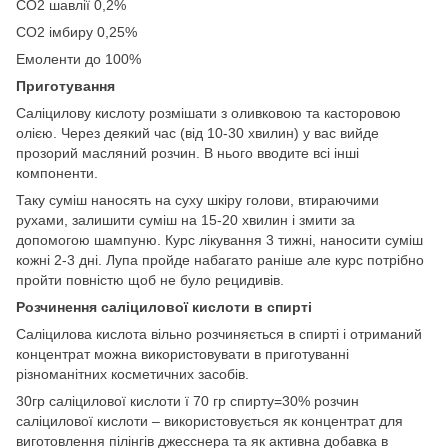
СО2 шавлії 0,2%
СО2 імбиру 0,25%
Емоленти до 100%
Приготування
Саліцилову кислоту розмішати з оливковою та касторовою
олією. Через деякий час (від 10-30 хвилин) у вас вийде
прозорий масляний розчин. В нього вводите всі інші
компоненти.
Таку суміш наносять на суху шкіру голови, втираючими
рухами, залишити суміш на 15-20 хвилин і змити за
допомогою шампуню. Курс лікування 3 тижні, наносити суміш
кожні 2-3 дні. Лупа пройде набагато раніше але курс потрібно
пройти повністю щоб не було рецидивів.
Розчинення саліцилової кислоти в спирті
Саліцилова кислота вільно розчиняється в спирті і отриманий
концентрат можна використовувати в приготуванні
різноманітних косметичних засобів.
30гр саліцилової кислоти ї 70 гр спирту=30% розчин
саліцилової кислоти – використовується як концентрат для
виготовлення пілінгів джесснера та як активна добавка в