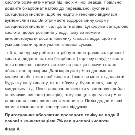
кислота розчинятиметься під час хімічної реакції. Повільно
додайте бікарбонат натрію до перемішаної суспензії
саліцилової кислоти, щоб не надто інтенсивно виділявся
вуглекислий газ. Ви отримаєте водорозчинну форму
саліцилової кислоти - саліцилат натрію. Ця форма саліцилової
кислоти добре розчинна у воді, тому ви можете
використовувати досить невелику кількість води, щоб не
ускладнювати приготування кінцевої суміші.
Тобто, ви одразу робите потрібну концентрацію саліцилової
кислоти, додаєте натрію бікарбонат (харчову соду), чекаєте
поки повністю закінчиться хімічна реакція і розчин стане
абсолютно прозорим. Далі корегуєте рН за допомогою
молочної або гліколевої кислоти. Також ви можете додавати
будь-яку іншу кислоту, як то яблучну, бурштинову, винну,
мигдальну і т.д. Після додавання кислоти у вас знову пройде
невеличке шипіння (реакція), тому краще корегувати рН до
додавання інших активних компонентів. Потім додаєте інші
активні компоненти, консервант, віддушку.
Приготування абсолютно прозорого тоніку на водній
основі з концентрацією 7% саліцилової кислоти
Фаза А