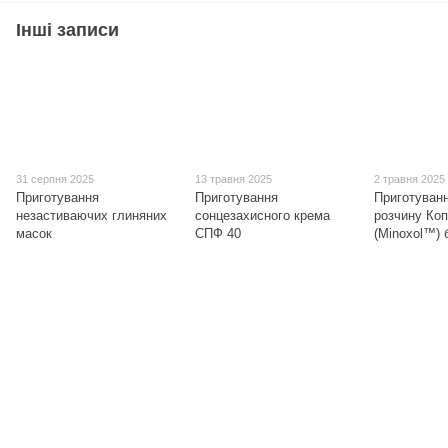
Інші записи
31 серпня 2025
13 травня 2025
2 травня 2025
Приготування
Приготування
Приготуван
незастиваючих глиняних
сонцезахисного крема
розчину Коп
масок
СПФ 40
(Minoxol™) 