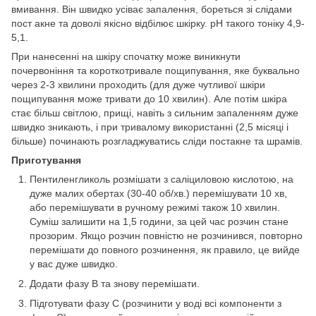
вмивання. Він швидко усіває запалення, бореться зі слідами
пост акне та доволі якісно відбілює шкірку. рН такого тоніку 4,9-
5,1.
При нанесенні на шкіру спочатку може виникнути
почервоніння та короткотривале пощипування, яке буквально
через 2-3 хвилини проходить (для дуже чутливої шкіри
пощипування може тривати до 10 хвилин). Але потім шкіра
стає більш світлою, прищі, навіть з сильним запаленням дуже
швидко зникають, і при тривалому використанні (2,5 місяці і
більше) починають розгладжуватись сліди постакне та шрамів.
Приготування
Пентиленгликоль розмішати з саліциловою кислотою, на
дуже малих обертах (30-40 об/хв.) перемішувати 10 хв,
або перемішувати в ручному режимі також 10 хвилин.
Суміш залишити на 1,5 години, за цей час розчин стане
прозорим. Якщо розчин повністю не розчинився, повторно
перемішати до повного розчинення, як правило, це вийде
у вас дуже швидко.
Додати фазу В та знову перемішати.
Підготувати фазу С (розчинити у воді всі компоненти з