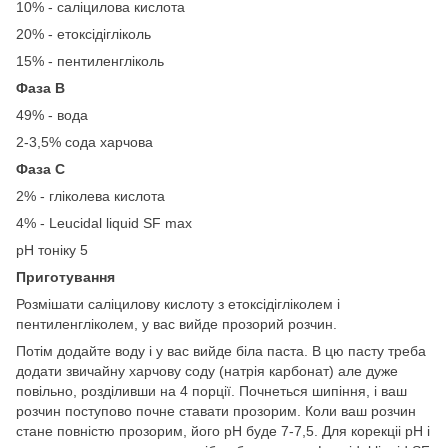
10% - саліцилова кислота
20% - етоксідігліколь
15% - пентиленгліколь
Фаза В
49% - вода
2-3,5% сода харчова
Фаза С
2% - гліколева кислота
4% - Leucidal liquid SF max
pH тоніку 5
Приготування
Розмішати саліцилову кислоту з етоксідігліколем і
пентиленгліколем, у вас вийде прозорий розчин.
Потім додайте воду і у вас вийде біла паста. В цю пасту треба
додати звичайну харчову соду (натрія карбонат) але дуже
повільно, розділивши на 4 порції. Почнеться шипіння, і ваш
розчин поступово почне ставати прозорим. Коли ваш розчин
стане повністю прозорим, його рН буде 7-7,5. Для корекціі рН і