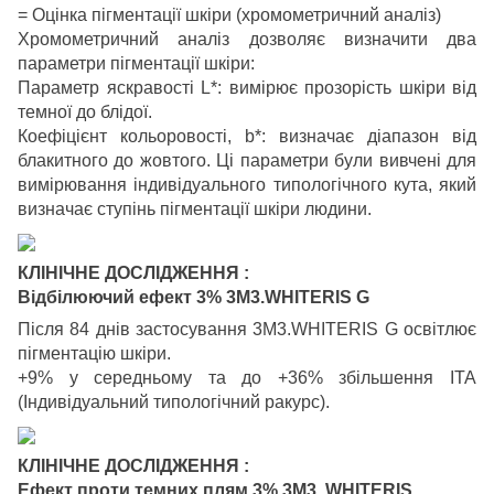
= Оцінка пігментації шкіри (хромометричний аналіз)
Хромометричний аналіз дозволяє визначити два
параметри пігментації шкіри:
Параметр яскравості L*: вимірює прозорість шкіри від
темної до блідої.
Коефіцієнт кольоровості, b*: визначає діапазон від
блакитного до жовтого. Ці параметри були вивчені для
вимірювання індивідуального типологічного кута, який
визначає ступінь пігментації шкіри людини.
КЛІНІЧНЕ ДОСЛІДЖЕННЯ :
Відбілюючий ефект 3% 3M3.WHITERIS G
Після 84 днів застосування 3M3.WHITERIS G освітлює
пігментацію шкіри.
+9% у середньому та до +36% збільшення ITA
(Індивідуальний типологічний ракурс).
КЛІНІЧНЕ ДОСЛІДЖЕННЯ :
Ефект проти темних плям 3% 3M3. WHITERIS