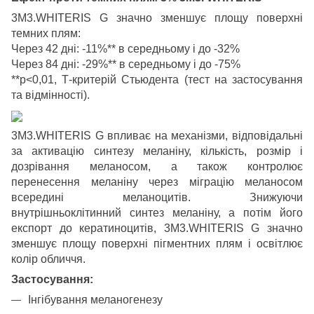
3M3.WHITERIS G значно зменшує площу поверхні
темних плям:
Через 42 дні: -11%** в середньому і до -32%
Через 84 дні: -29%** в середньому і до -75%
**p<0,01, Т-критерій Стьюдента (тест на застосування
та відмінності).
3M3.WHITERIS G впливає на механізми, відповідальні
за активацію синтезу меланіну, кількість, розмір і
дозрівання меланосом, а також контролює
перенесення меланіну через міграцію меланосом
всередині меланоцитів. Знижуючи
внутрішньоклітинний синтез меланіну, а потім його
експорт до кератиноцитів, 3M3.WHITERIS G значно
зменшує площу поверхні пігментних плям і освітлює
колір обличчя.
Застосування:
Інгібування меланогенезу