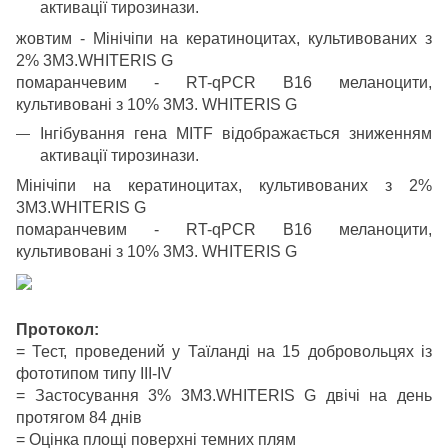
активації тирозинази.
жовтим - Мінічіпи на кератиноцитах, культивованих з
2% 3M3.WHITERIS G
помаранчевим - RT-qPCR B16 меланоцити,
культивовані з 10% 3M3. WHITERIS G
Інгібування гена MITF відображається зниженням
активації тирозинази.
Мінічіпи на кератиноцитах, культивованих з 2%
3M3.WHITERIS G
помаранчевим - RT-qPCR B16 меланоцити,
культивовані з 10% 3M3. WHITERIS G
Протокол:
= Тест, проведений у Таїланді на 15 добровольцях із
фототипом типу III-IV
= Застосування 3% 3M3.WHITERIS G двічі на день
протягом 84 днів
= Оцінка площі поверхні темних плям