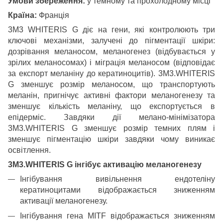
Умови збереження:
у темному та прохолодному місці
Країна:
Франція
3M3 WHITERIS G діє на гени, які контролюють три
ключові механізми, залучені до пігментації шкіри:
дозрівання меланосом, меланогенез (відбувається у
зрілих меланосомах) і міграція меланосом (відповідає
за експорт меланіну до кератиноцитів). 3M3.WHITERIS
G зменшує розмір меланосом, що транспортують
меланін, пригнічує активні фактори меланогенезу та
зменшує кількість меланіну, що експортується в
епідерміс. Завдяки дії мелано-мінімізатора
3M3.WHITERIS G зменшує розмір темних плям і
зменшує пігментацію шкіри завдяки чому виникає
освітлення.
3M3.WHITERIS G інгібує активацію меланогенезу
Інгібування вивільнення ендотеліну
кератиноцитами відображається зниженням
активації меланогенезу.
Інгібування гена MITF відображається зниженням