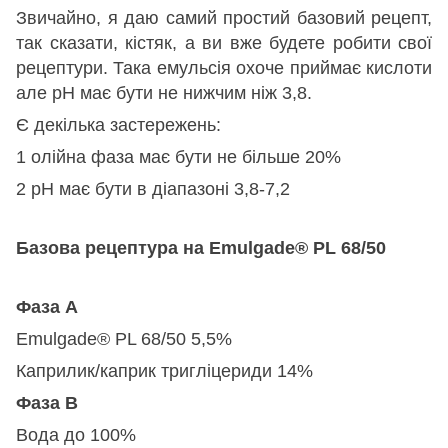
Звичайно, я даю самий простий базовий рецепт,
так сказати, кістяк, а ви вже будете робити свої
рецептури. Така емульсія охоче приймає кислоти
але рН має бути не нижчим ніж 3,8.
Є декілька застережень:
1 олійна фаза має бути не більше 20%
2 рН має бути в діапазоні 3,8-7,2
Базова рецептура на Emulgade® PL 68/50
Фаза А
Emulgade® PL 68/50 5,5%
Каприлик/каприк тригліцериди 14%
Фаза В
Вода до 100%