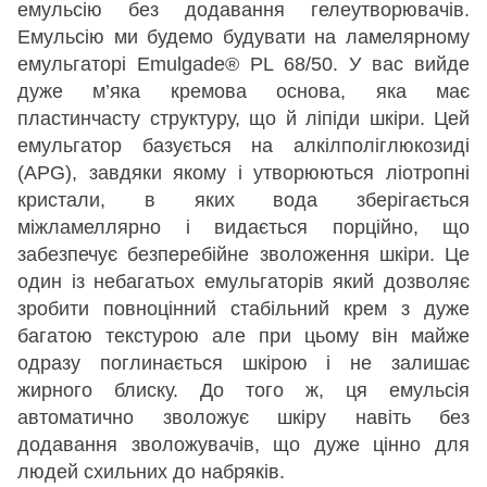
емульсію без додавання гелеутворювачів.
Емульсію ми будемо будувати на ламелярному
емульгаторі Emulgade® PL 68/50. У вас вийде
дуже м’яка кремова основа, яка має
пластинчасту структуру, що й ліпіди шкіри. Цей
емульгатор базується на алкілполіглюкозиді
(APG), завдяки якому і утворюються ліотропні
кристали, в яких вода зберігається
міжламеллярно і видається порційно, що
забезпечує безперебійне зволоження шкіри. Це
один із небагатьох емульгаторів який дозволяє
зробити повноцінний стабільний крем з дуже
багатою текстурою але при цьому він майже
одразу поглинається шкірою і не залишає
жирного блиску. До того ж, ця емульсія
автоматично зволожує шкіру навіть без
додавання зволожувачів, що дуже цінно для
людей схильних до набряків.