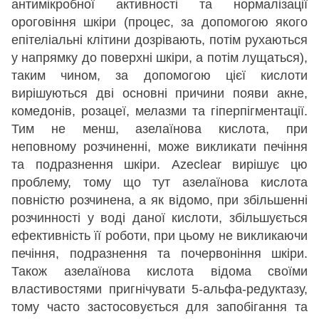
антимікробної активності та нормалізації
ороговіння шкіри (процес, за допомогою якого
епітеліальні клітини дозрівають, потім рухаються
у напрямку до поверхні шкіри, а потім лущаться),
таким чином, за допомогою цієї кислоти
вирішуються дві основні причини появи акне,
комедонів, розацеї, мелазми та гіперпігментації.
Тим не менш, азелаїнова кислота, при
неповному розчиненні, може викликати печіння
та подразнення шкіри. Azeclear вирішує цю
проблему, тому що тут азелаїнова кислота
повністю розчинена, а як відомо, при збільшенні
розчинності у воді даної кислоти, збільшується
ефективність її роботи, при цьому не викликаючи
печіння, подразнення та почервоніння шкіри.
Також азелаїнова кислота відома своїми
властивостями пригнічувати 5-альфа-редуктазу,
тому часто застосовується для запобігання та