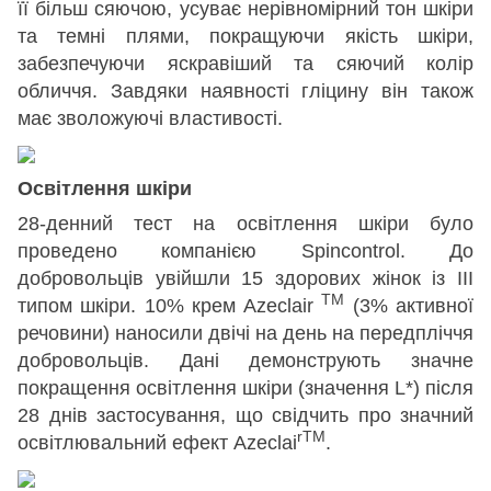
її більш сяючою, усуває нерівномірний тон шкіри
та темні плями, покращуючи якість шкіри,
забезпечуючи яскравіший та сяючий колір
обличчя. Завдяки наявності гліцину він також
має зволожуючі властивості.
Освітлення шкіри
28-денний тест на освітлення шкіри було
проведено компанією Spincontrol. До
добровольців увійшли 15 здорових жінок із III
TM
типом шкіри. 10% крем Azeclair
(3% активної
речовини) наносили двічі на день на передпліччя
добровольців. Дані демонструють значне
покращення освітлення шкіри (значення L*) після
28 днів застосування, що свідчить про значний
rTM
освітлювальний ефект Azeclai
.