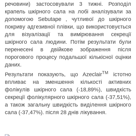
речовини) застосовували 3 тижні. Розподіл
крапель шкірного сала на лобі аналізували за
допомогою Sebutape
, чутливої до шкірного
покриву адгезивної плівки, що використовується
для візуалізації та вимірювання секреції
шкірного сала людини. Потім результати були
перенесені в двійкове зображення після
порогового процесу подальшої кількісної оцінки
даних.
TM
Результати показують, що Azeclair
істотно
впливає на зменшення кількості активних
фолікулів шкірного сала (-18,89%), швидкість
секреції фолікулярного шкірного сала (-37,51%),
а також загальну швидкість виділення шкірного
сала (-37,47%). після 28 днів лікування.