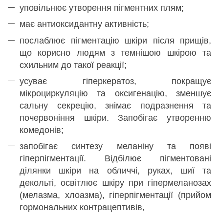
уповільнює утворення пігментних плям;
має антиоксидантну активність;
послаблює пігментацію шкіри після прищів,
що корисно людям з темнішою шкірою та
схильним до такої реакції;
усуває гіперкератоз, покращує
мікроциркуляцію та оксигенацію, зменшує
сальну секрецію, знімає подразнення та
почервоніння шкіри. Запобігає утворенню
комедонів;
запобігає синтезу меланіну та появі
гіперпігментації. Відбілює пігментовані
ділянки шкіри на обличчі, руках, шиї та
декольті, освітлює шкіру при гіпермеланозах
(мелазма, хлоазма), гіперпігментації (прийом
гормональних контрацептивів,