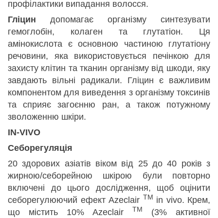
профілактики випадання волосся.
Гліцин
допомагає організму синтезувати
гемоглобін, колаген та глутатіон. Ця
амінокислота є основною частиною глутатіону
речовини, яка використовується печінкою для
захисту клітин та тканин організму від шкоди, яку
завдають вільні радикали. Гліцин є важливим
компонентом для виведення з організму токсинів
та сприяє загоєнню ран, а також потужному
зволоженню шкіри.
IN-VIVO
Себорегуляція
20 здорових азіатів віком від 25 до 40 років з
жирною/себорейною шкірою були повторно
включені до цього дослідження, щоб оцінити
TM
себорегулюючий ефект Azeclair
in vivo. Крем,
TM
що містить 10% Azeclair
(3% активної