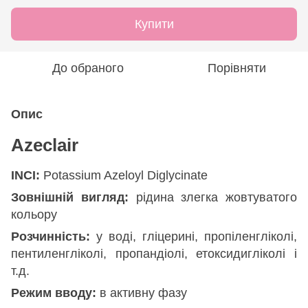
Купити
До обраного
Порівняти
Опис
Azeclair
INCI:
Potassium Azeloyl Diglycinate
Зовнішній вигляд:
рідина злегка жовтуватого
кольору
Розчинність:
у воді, гліцерині, пропіленгліколі,
пентиленгліколі, пропандіолі, етоксидигліколі і
т.д.
Режим вводу:
в активну фазу