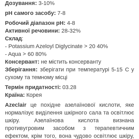
Дозування:
3-10%
рН самого засобу:
7-8
Робочий діапазон рН:
4-8
Активної речовини:
28-32%
Склад
:
- Potassium Azeloyl Diglycinate > 20 40%
- Aqua > 60 80%
Консервант:
не містить консерванту
Зберігання:
зберігати при температурі 5-15 С у
сухому та темному місці
Термін придатності:
03.
28
Країна:
Корея
Azeclair
це похідне азелаїнової кислоти, яке
нормалізує виділення шкірного сала та освітлює
шкіру. Азелаїнова кислота визнана
противугровим засобом з терапевтичним
ефектом, крім того, вона чудово освітлює шкіру,