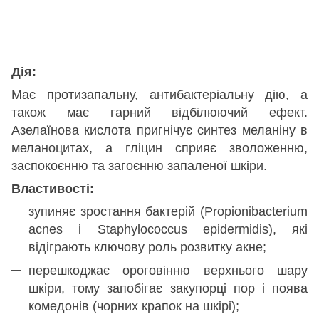
Дія:
Має протизапальну, антибактеріальну дію, а
також має гарний відбілюючий ефект.
Азелаїнова кислота пригнічує синтез меланіну в
меланоцитах, а гліцин сприяє зволоженню,
заспокоєнню та загоєнню запаленої шкіри.
Властивості:
зупиняє зростання бактерій (Propionibacterium
acnes і Staphylococcus epidermidis), які
відіграють ключову роль розвитку акне;
перешкоджає ороговінню верхнього шару
шкіри, тому запобігає закупорці пор і поява
комедонів (чорних крапок на шкірі);