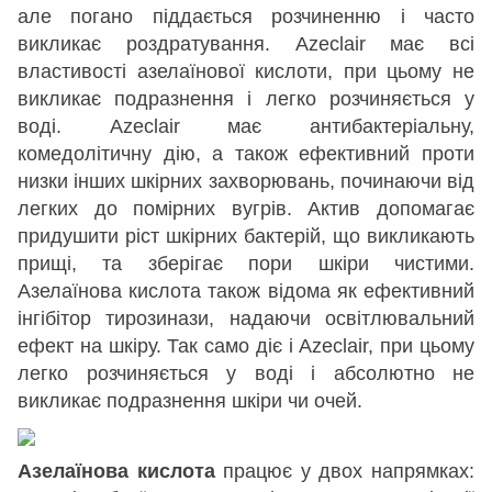
але погано піддається розчиненню і часто
викликає роздратування. Azeclair має всі
властивості азелаїнової кислоти, при цьому не
викликає подразнення і легко розчиняється у
воді. Azeclair має антибактеріальну,
комедолітичну дію, а також ефективний проти
низки інших шкірних захворювань, починаючи від
легких до помірних вугрів. Актив допомагає
придушити ріст шкірних бактерій, що викликають
прищі, та зберігає пори шкіри чистими.
Азелаїнова кислота також відома як ефективний
інгібітор тирозинази, надаючи освітлювальний
ефект на шкіру. Так само діє і Azeclair, при цьому
легко розчиняється у воді і абсолютно не
викликає подразнення шкіри чи очей.
Aзелаїнова кислота
працює у двох напрямках: