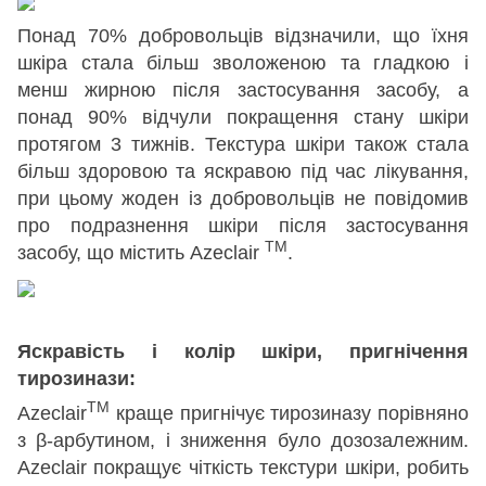
Понад 70% добровольців відзначили, що їхня
шкіра стала більш зволоженою та гладкою і
менш жирною після застосування засобу, а
понад 90% відчули покращення стану шкіри
протягом 3 тижнів. Текстура шкіри також стала
більш здоровою та яскравою під час лікування,
при цьому жоден із добровольців не повідомив
про подразнення шкіри після застосування
TM
засобу, що містить Azeclair
.
Яскравість і колір шкіри, пригнічення
тирозинази:
TM
Azeclair
краще пригнічує тирозиназу порівняно
з β-арбутином, і зниження було дозозалежним.
Azeclair покращує чіткість текстури шкіри, робить