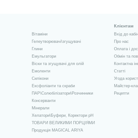
Клієнтам
Вітаміни
Вхід до кабі
Гелеутворювачі\згущувачі
Про нас
Глини
Оплата і до
Емульгатори
Обмін та по
Віски та згущувачі для олій
Контактна і
Емоленти
Статті
Силікони
Угода корис
Ексфоліанти та скраби
Майстер-кла
ПАР\Солюбілізатори\Розчинники
Рецепти
Консерванти
Мінерали
Хелатори\Буфери, Коректори рН
ТОВАРИ ВЕЛИКИМИ ПОРЦІЯМИ
Продукція MAGICAL ARIYA