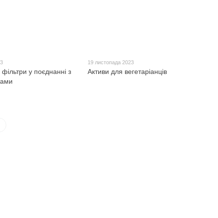
23
19 листопада 2023
 фільтри у поєднанні з
Активи для вегетаріанців
тами