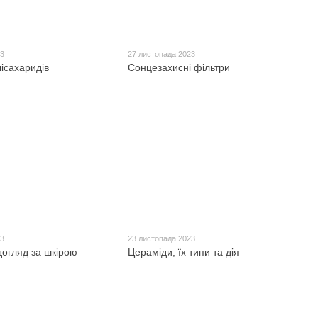
23
27 листопада 2023
ісахаридів
Сонцезахисні фільтри
23
23 листопада 2023
огляд за шкірою
Цераміди, їх типи та дія