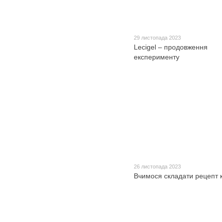
29 листопада 2023
Lecigel – продовження
експерименту
26 листопада 2023
Вчимося складати рецепт 