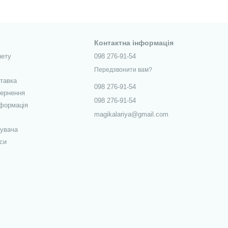
Контактна інформація
нету
098 276-91-54
Передзвонити вам?
ставка
098 276-91-54
вернення
098 276-91-54
нформація
magikalariya@gmail.com
тувача
си