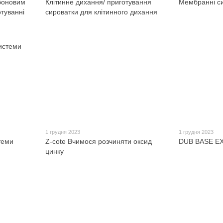
боновим
Клітинне дихання/ приготування
Мембранні с
отуванні
сироватки для клітинного дихання
1 грудня 2023
1 грудня 2023
теми
Z-cote Вчимося розчиняти оксид
DUB BASE E
цинку