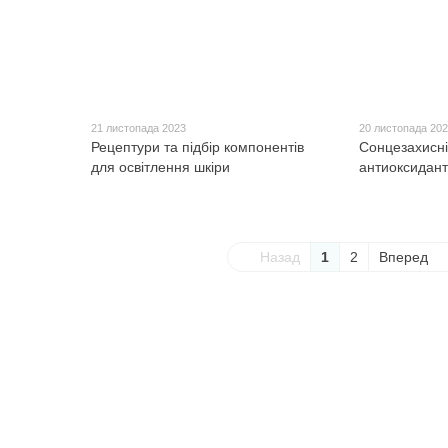
21 листопада 2023
20 листопада 20
Рецептури та підбір компонентів
Сонцезахисні
для освітлення шкіри
антиоксидан
Назад
1
2
Вперед