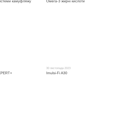
истеми камуфляжу
Омега-3 жирні кислоти
30 листопада 2023
XPERT+
Imulsi-Fi A30