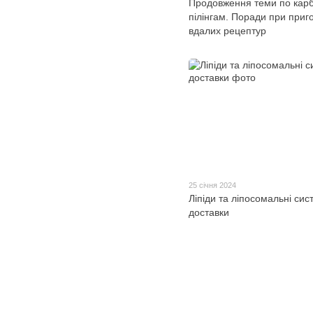
Продовження теми по кар
пілінгам. Поради при приг
вдалих рецептур
25 січня 2024
Ліпіди та ліпосомальні сис
доставки