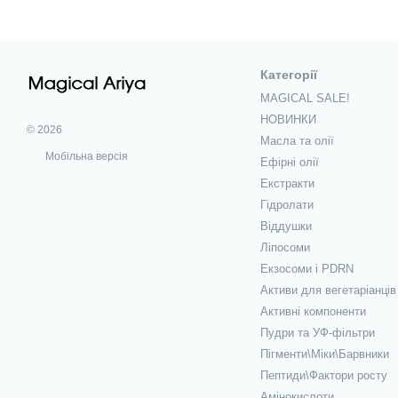
Категорії
MAGICAL SALE!
НОВИНКИ
© 2026
Масла та олії
Мобільна версія
Ефірні олії
Екстракти
Гідролати
Віддушки
Ліпосоми
Екзосоми і PDRN
Активи для вегетаріанців
Активні компоненти
Пудри та УФ-фільтри
Пігменти\Міки\Барвники
Пептиди\Фактори росту
Амінокислоти