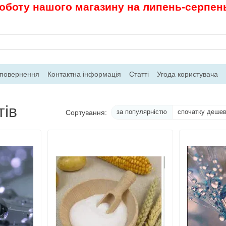
роботу нашого магазину на липень-серпень.
 повернення
Контактна інформація
Статті
Угода користувача
тів
за популярністю
спочатку деше
Сортування: