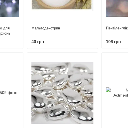
ло для
Мальтодекстрин
Пентіленглі
ерхонь
40 грн
106 грн