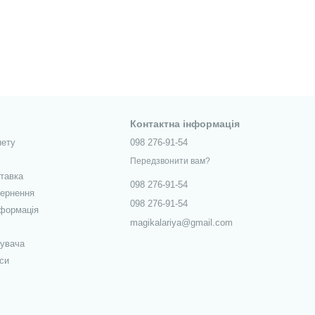
Контактна інформація
нету
098 276-91-54
Передзвонити вам?
ставка
098 276-91-54
вернення
098 276-91-54
нформація
magikalariya@gmail.com
тувача
си