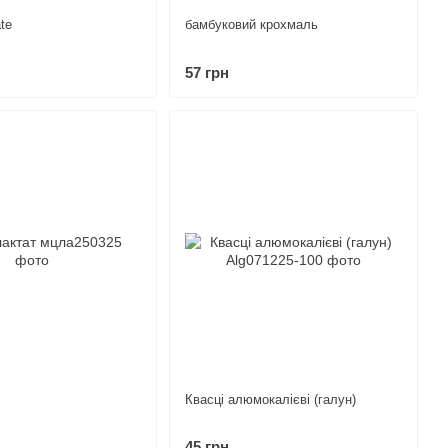
ate
бамбуковий крохмаль
57 грн
Квасці алюмокалієві (галун)
45 грн