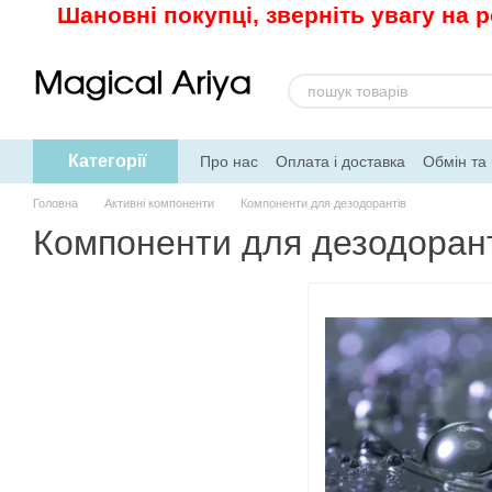
Шановні покупці, зверніть увагу на 
Перейти до основного контенту
Категорії
Про нас
Оплата і доставка
Обмін та
Рецепти
Головна
Активні компоненти
Компоненти для дезодорантів
Компоненти для дезодоран