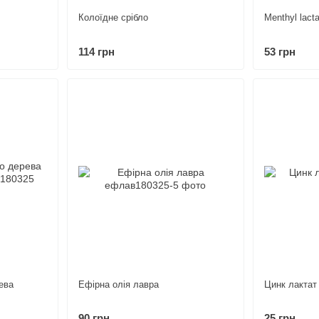
Колоїдне срібло
Menthyl lact
114 грн
53 грн
ева
Ефірна олія лавра
Цинк лактат
90 грн
25 грн