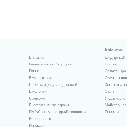
Клієнтам
Вітаміни
Вхід до кабі
Гелеутворювачі\згущувачі
Про нас
Глини
Оплата і до
Емульгатори
Обмін та по
Віски та згущувачі для олій
Контактна і
Емоленти
Статті
Силікони
Угода корис
Ексфоліанти та скраби
Майстер-кла
ПАР\Солюбілізатори\Розчинники
Рецепти
Консерванти
Мінерали