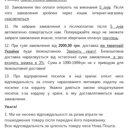
10. Замовлення без оплати очікують на виконання
5 днів
. Після
чого замовлення зроблені через кошик інтернет-магазину
скасовуються
.
11. Не забране замовлення з післяоплатою після
5 днів
автоматично повертається нам. Попереджайте якщо не зможете
забрати замовлення вчасно, платне зберігання оплачує
покупець
.
12. При сумі замовлення від
2000,00 грн
, доставка
по території
України
буде безкоштовною.
Зверніть увагу!
Безкоштовна
доставка нараховується від остаточної суми замовлення,
в яку
входить знижка в 3%
. Сума в 1990-1999грн не є приводом для
безкоштовної доставки!
13. Про відправлення посилок в інші країни: клієнт несе
відповідальність за сплату нарахованого митницею податку на
посилки з-за кордону. Уважно дивіться закони оподаткування
посилок з-за кордону у країні, в яку доставлятиметься ваше
замовлення.
Увага!
1. Ми не несемо відповідальності за ризик втрати чи
пошкодження товару після передачі його перевізнику.
Всю відповідальність за цілісність товару несе Нова Пошта.