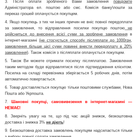
3. Після оплати зробленого Вами замовлення
повідомте
Адміністратора ел. поштою або смс
. Комісія банку\пошти за
переказ грошей оплачується покупцем.
4. Якщо покупець з тих чи інших причин не вніс повної передоплати
за замовлення, то відправлення посилки покупцю поштою
не
здійсниться до внесення всієї суми за зроблене замовлення
в
інтернет-магазині
(не стосується способу післяплати до 1000грн,
замовлення більше цієї суми повинні внести передоплату в 20%
замовлення)
. Також комісія з післяплати оплачується покупцем.
5. Також Ви можете отримати посилку післяплатою. Замовлення
таким методом буде відправлятися після підтвердження
клієнтом.
Посилка на складі перевізника зберігається 5 робочих днів, потім
автоматично повертається.
6. Товар доставляється покупцю тільки поштовими службами, Нова
Пошта або Укрпошта.
7.
Шановні покупці, самовивезення в інтернет-магазині —
НЕМАЄ!
8. Зверніть увагу на те, що під час акцій знижок, безкоштовна
доставка і знижка 3%
не діють
!
9. Безкоштовна доставка замовлень покупцям надсилається тільки
з вибору
повної сплати замовлення
.