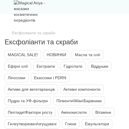
Шановні покупці, зверніть увагу на роботу нашого магазину на
липень-серпень. Графік роботи на головній сторінці.
Ексфоліанти та скраби
Ексфоліанти та скраби
MAGICAL SALE!
НОВИНКИ
Масла та олії
Ефірні олії
Екстракти
Гідролати
Віддушки
Ліпосоми
Екзосоми і PDRN
Активи для вегетаріанців
Активні компоненти
Пудри та УФ-фільтри
Пігменти\Міки\Барвники
Пептиди\Фактори росту
Амінокислоти
Вітаміни
Гелеутворювачі\згущувачі
Глини
Емульгатори