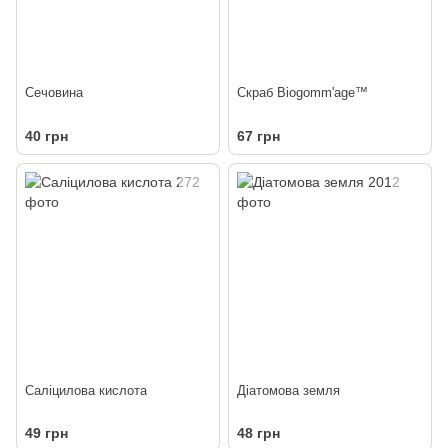
Сечовина
Скраб Biogomm'age™
40 грн
67 грн
Саліцилова кислота
Діатомова земля
49 грн
48 грн