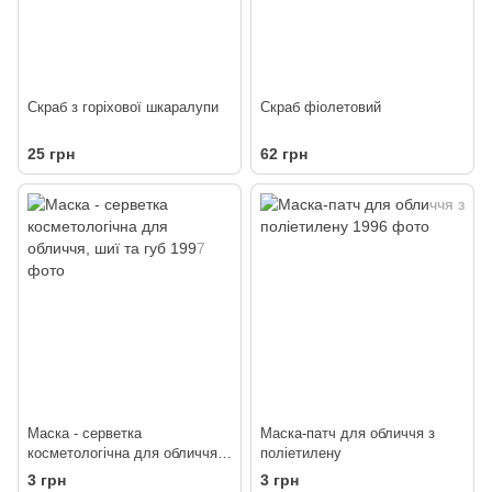
Скраб з горіхової шкаралупи
Скраб фіолетовий
25 грн
62 грн
Маска - серветка
Маска-патч для обличчя з
косметологічна для обличчя,
поліетилену
шиї та губ
3 грн
3 грн