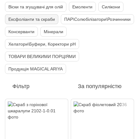
Віски та згущувачі для олій
Емоленти
Силікони
Ексфоліанти та скраби
ПАР\Солюбілізатори\Розчинники
Консерванти
Мінерали
Хелатори\Буфери, Коректори рН
ТОВАРИ ВЕЛИКИМИ ПОРЦІЯМИ
Продукція MAGICAL ARIYA
Фільтр
За популярністю