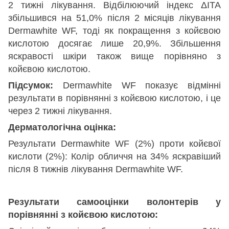
2 тижні лікування. Відбілюючий індекс ΔITA
збільшився на 51,0% після 2 місяців лікування
Dermawhite WF, тоді як покращення з койєвою
кислотою досягає лише 20,9%. Збільшення
яскравості шкіри також вище порівняно з
койєвою кислотою.
Підсумок:
Dermawhite WF показує відмінні
результати в порівнянні з койєвою кислотою, і це
через 2 тижні лікування.
Дерматологічна оцінка:
Результати Dermawhite WF (2%) проти койєвої
кислоти (2%): Колір обличчя на 34% яскравіший
після 8 тижнів лікування Dermawhite WF.
Результати самооцінки волонтерів у
порівнянні з койєвою кислотою: