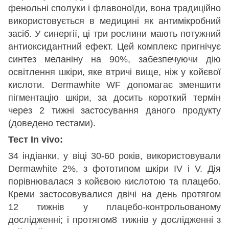
фенольні сполуки і флавоноїди, вона традиційно
використовується в медицині як антимікробний
засіб. У синергії, ці три рослини мають потужний
антиоксидантний ефект. Цей комплекс пригнічує
синтез меланіну на 90%, забезпечуючи дію
освітлення шкіри, яке втричі вище, ніж у койєвої
кислоти. Dermawhite WF допомагає зменшити
пігментацію шкіри, за досить короткий термін
через 2 тижні застосування даного продукту
(доведено тестами).
Тест In vivo:
34 індіанки, у віці 30-60 років, використовували
Dermawhite 2%, з фототипом шкіри IV і V. Дія
порівнювалася з койєвою кислотою та плацебо.
Креми застосовувалися двічі на день протягом
12 тижнів у плацебо-контрольованому
дослідженні; і протягом8 тижнів у дослідженні з