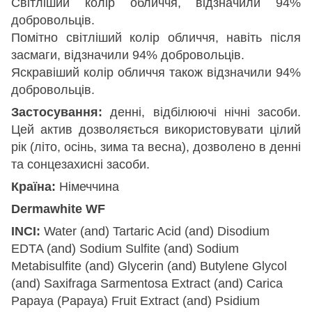
Світліший колір обличчя, відзначили 94%
добровольців.
Помітно світліший колір обличчя, навіть після
засмаги, відзначили 94% добровольців.
Яскравіший колір обличчя також відзначили 94%
добровольців.
Застосування:
денні, відбілюючі нічні засоби.
Цей актив дозволяється використовувати цілий
рік (літо, осінь, зима та весна), дозволено в денні
та сонцезахисні засоби.
Країна:
Німеччина
Dermawhite WF
INCI:
Water (and) Tartaric Acid (and) Disodium
EDTA (and) Sodium Sulfite (and) Sodium
Metabisulfite (and) Glycerin (and) Butylene Glycol
(and) Saxifraga Sarmentosa Extract (and) Carica
Papaya (Papaya) Fruit Extract (and) Psidium