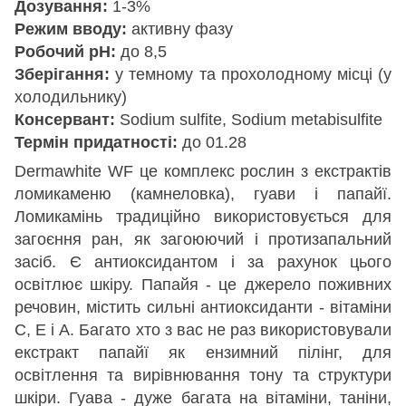
Дозування:
1-3%
Режим вводу:
активну фазу
Робочий рН:
до 8,5
Зберігання:
у темному та прохолодному місці (у
холодильнику)
Консервант:
Sodium sulfite, Sodium metabisulfite
Термін придатності:
до 01.28
Dermawhite WF це комплекс рослин з екстрактів
ломикаменю (камнеловка), гуави і папайї.
Ломикамінь традиційно використовується для
загоєння ран, як загоюючий і протизапальний
засіб. Є антиоксидантом і за рахунок цього
освітлює шкіру. Папайя - це джерело поживних
речовин, містить сильні антиоксиданти - вітаміни
С, Е і А. Багато хто з вас не раз використовували
екстракт папайї як ензимний пілінг, для
освітлення та вирівнювання тону та структури
шкіри. Гуава - дуже багата на вітаміни, таніни,