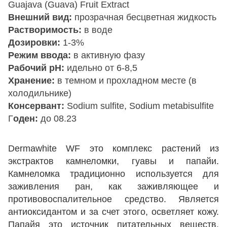
Guajava (Guava) Fruit Extract
Внешний вид:
прозрачная бесцветная жидкость
Растворимость:
в воде
Дозировки:
1-3%
Режим ввода:
в активную фазу
Рабочий рН:
идельно от 6-8,5
Хранение:
в темном и прохладном месте (в
холодильнике)
Консервант:
Sodium sulfite, Sodium metabisulfite
Г
оден:
до 08.23
Dermawhite WF это комплекс растений из
экстрактов камнеломки, гуавы и папайи.
Камнеломка традиционно используется для
заживления ран, как заживляющее и
противовоспалительное средство. Является
антиоксидантом и за счет этого, осветляет кожу.
Папайя это источник питательных веществ,