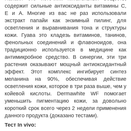
содержит сильные антиоксиданты витамины С,
Е и А. Многие из вас не раз использовали
экстракт папайи как энзимный пилинг, для
осветления и выравнивания тона и структуры
кожи. Гуава это кладезь витаминов, танинов,
фенольных соединений и флавоноидов, она
традиционно используется в медицине как
антимикробное средство. В синергии, эти три
растения оказывают мощный антиоксидантный
эффект. Этот комплекс ингибирует синтез
меланина на 90%, обеспечивая действие
осветления кожи, которое в три раза выше, чем у
койевой кислоты. Dermawhite WF помогает
уменьшить пигментацию кожи, за довольно
короткий срок всего через 2 недели применения
данного продукта (доказано тестами).
Тест In vivo: