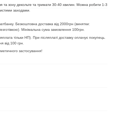
я та зону декольте та тримати 30-40 хвилин. Можна робити 1-3
чистими заходами
.
атбанку. Безкоштовна доставка від 2000грн (винятки:
безготівкою). Мінімальна сума замовлення 100грн.
яплата тільки НП). При післяплаті доставку оплачує покупець.
я від 100 грн.
осметичного застосування!