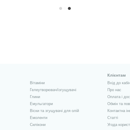
Клієнтам
Вітаміни
Вхід до кабі
Гелеутворювачі\згущувачі
Про нас
Глини
Оплата і до
Емульгатори
Обмін та по
Віски та згущувачі для олій
Контактна і
Емоленти
Статті
Силікони
Угода корис