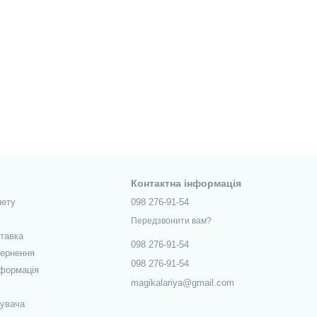
Контактна інформація
нету
098 276-91-54
Передзвонити вам?
ставка
098 276-91-54
вернення
098 276-91-54
нформація
magikalariya@gmail.com
тувача