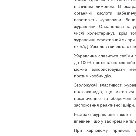
північним лимоном. В екстра
органічні кислоти забезпе
властивість журавлини. Вони
журавлини. Олеанолова та ур
числі холестерину), крім т
журавлини ефективний як при т
як БАД. Урсолова кислота є с
Журавлина славиться своїми п
до 100% проти таких хвороботв
можна використовувати ме
протимікробну дію
.
Зволожуючі властивості журав
полісахаридів, що містятьс
накопиченню та збереженню 
заспокоєння реактивної шкіри
.
Екстракт журавлини також є 
впевнені, що у вас крем не тіл
При харчовому прийомі, е