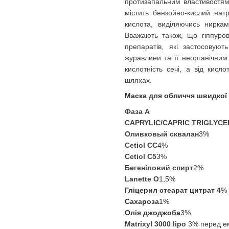
протизапальним властивостям
містить бензойно-кислий натр
кислота, виділяючись ниркам
Вважають також, що гіппуров
препаратів, які застосовуют
журавлини та її неорганічним
кислотність сечі, а від кисл
шляхах
.
Маска для обличчя швидкої 
Фаза А
CAPRYLIC/CAPRIC TRIGLYCE
Оливковый сквалан
3%
Cetiol CC
4%
Cetiol С5
3%
Бегеніловий спирт
2%
Lanette О
1,5%
Гліцерил стеарат цитрат 4
%
Сахароза
1%
Олія джоджоба
3%
Мatrixyl 3000 lipo
3%
перед е