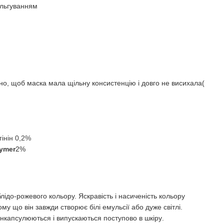
льгуванням
но, щоб маска мала щільну консистенцію і довго не висихала
)
інін 0,2%
lymer
2%
лідо-рожевого кольору. Яскравість і насиченість кольору
у що він завжди створює білі емульсії або дуже світлі.
 інкапсулюються і випускаються поступово в шкіру
.