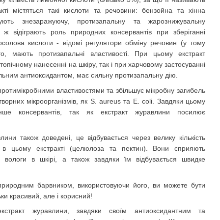
кті містяться такі кислоти та речовини: бензойна та хінна
чують знезаражуючу, протизапальну та жарознижувальну
 ж відіграють роль природних консервантів при зберіганні
солова кислоти - відомі регулятори обміну речовин (у тому
ого, мають протизапальні властивості. При цьому екстракт
опічному нанесенні на шкіру, так і при харчовому застосуванні
ильним антиоксидантом, має сильну протизапальну дію
.
ротимікробними властивостями та збільшує мікробну загибель
орних мікроорганізмів, як S. aureus та E. coli. Завдяки цьому
нше консервантів, так як екстракт журавлини посилює
лини також доведені, це відбувається через велику кількість
я в цьому екстракті (целюлоза та пектин). Вони сприяють
вологи в шкірі, а також завдяки їм відбувається швидке
природним барвником, використовуючи його, ви можете бути
ьки красивий, але і корисний
!
кстракт журавлини, завдяки своїм антиоксидантним та