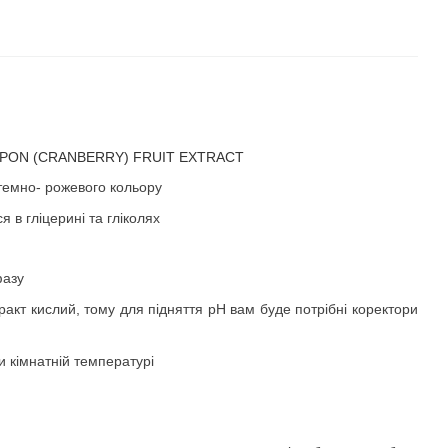
PON (CRANBERRY) FRUIT EXTRACT
темно- рожевого кольору
ся в гліцерині та гліколях
фазу
ракт кислий, тому для підняття рН вам буде потрібні коректори
и кімнатній температурі