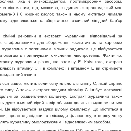
ослина, яка є антиоксидантом, протимікробним засобом,
ина відома тим, що, можливо, є єдиним екстрактом, який має
 омега-3 і 6 жирних кислот, також в ньому міститься чимала
ьому відновлюється та зберігається захисний ліпідний бар'єр
 хімічні речовини в екстракті журавлини, відповідальні за
 які є ефективними для збереження косметичних та харчових
 журавлина є поглиначем вільних радикалів, це відбувається
опомагають пригнічувати окислення ліпопротеїнів. Фактично,
стракту журавлини рівноцінна вітаміну Е. Крім того, екстракт
ількість вітаміну С, і в комплексі з вітаміном Е ви отримаєте
оксидантний захист
.
лося вище, містить величезну кількість вітаміну С, який сприяє
 типу. А також екстракт завдяки вітаміну С інгібує матриксні
відальні за розщеплення колагену. Екстракт журавлини також
іть дуже тьмяний сірий колір обличчя досить швидко зміниться
. Це відбувається завдяки цілому комплексу, що міститься в
іани, проантоціанідини та глікозиди флавонолу, в першу чергу
 роблять журавлину омолоджуючим і відновлюючим засобом
.
у кількість лимонної кислоти (близько 3%), за що її називають