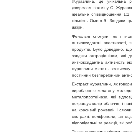
Журавлина, це унікальна р
джерелом вітаміну С. Журавл
ідеальне співвідношення 1:1
кількість Омега-9. Завдяки ц
шкіри
.
Фенольні сполуки, як і інші
антиоксидантні властивості,
продуктів. Було доведено, що
завдяки антроціанінам, які д
антиоксидантна активність ек
журавлини містить величезну к
постійний безперебійний анти
Екстракт журавлини, як говори
виробленню колагену молодого
металопротеїнази, які відпо
покращує колір обличчя, і нав
на красивий рожевий і сяючий
екстракті: поліфеноли, антоц
відповідальні за реакції, які
Також журавлина містить велик