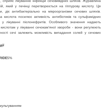
, сприяє лікуванню інфекцій сечовивідних шляхів. Журавлина
ій, який у печінці перетворюється на гіппурову кислоту. Ця
и, діє антибактеріально на мікроорганізми сечових шляхів.
а кислота посилює активність антибіотиків та сульфамідних
ь у лікуванні пієлонефритів. Особливого значення надають
 кислотам у лікуванні сечокам'яної хвороби - вони регулюють
отності сечі залежить можливість випадання солей у сечових
дії
RIDE
5%
мульгуванням