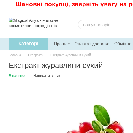
Шановні покупці, зверніть увагу на 
Перейти до основного контенту
Категорії
Про нас
Оплата і доставка
Обмін та
Рецепти
Головна
Екстракти
Екстракт журавлини сухий
Екстракт журавлини сухий
В наявності
Написати відгук