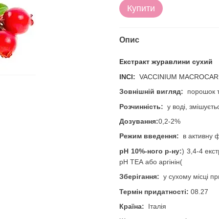
Купити
Опис
Екстракт журавлини сухий
INCI
:
VACCINIUM MACROCAR
Зовнішній вигляд
:
порошок 
Розчинність
:
у воді, змішуєть
Дозування
:
0,2-2%
Режим введення
:
в активну 
рН 10%-ного р-ну
:
3,4-4 (
екст
рН ТЕА або аргінін
)
Зберігання
:
у сухому місці пр
Термін придатності:
08.27
Країна
:
Італія