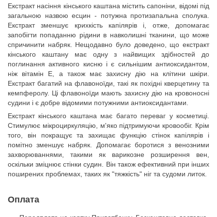
Екстракт насіння кінського каштана містить сапоніни, відомі під
загальною назвою есцин - потужна протизапальна сполука.
Екстракт зменшує крихкість капілярів і, отже, допомагає
запобігти попаданню рідини в навколишні тканини, що може
спричинити набряк. Нещодавно було доведено, що екстракт
кінського каштану має одну з найвищих здібностей до
поглинання активного кисню і є сильнішим антиоксидантом,
ніж вітамін Е, а також має захисну дію на клітини шкіри.
Екстракт багатий на флавоноїди, такі як похідні кверцетину та
кемпферолу. Ці флавоноїди мають захисну дію на кровоносні
судини і є добре відомими потужними антиоксидантами.
Екстракт кінського каштана має багато переваг у косметиці.
Стимулює мікроциркуляцію, м'яко підтримуючи кровообіг. Крім
того, він покращує та захищає функцію стінок капілярів і
помітно зменшує набряк. Допомагає боротися з венозними
захворюваннями, такими як варикозне розширення вен,
оскільки зміцнює стінки судин. Він також ефективний при інших
поширених проблемах, таких як "тяжкість" ніг та судоми литок.
Оплата