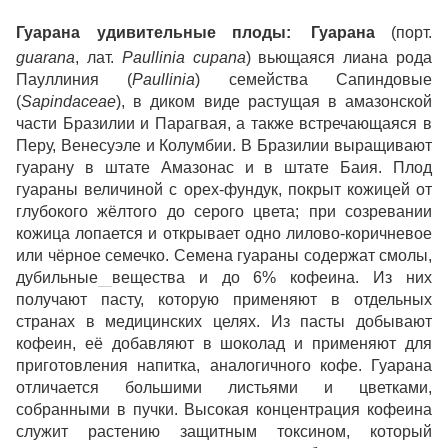
Гуарана
удивительные плоды:
Гуарана
(порт.
guaranа
, лат.
Paullinia cupana
) вьющаяся лиана рода
Пауллиния (
Paullinia
) семейства Сапиндовые
(
Sapindaceae
), в диком виде растущая в амазонской
части Бразилии и Парагвая, а также встречающаяся в
Перу, Венесуэле и Колумбии. В Бразилии выращивают
гуарану в штате Амазонас и в штате Баия. Плод
гуараны величиной с орех-
фундук
, покрыт кожицей от
глубокого жёлтого до серого цвета; при созревании
кожица лопается и открывает одно лилово-коричневое
или чёрное семечко. Семена гуараны содержат
смолы
,
дубильные
вещества и до 6% кофеина. Из них
получают пасту, которую применяют в отдельных
странах в медицинских целях. Из пасты добывают
кофеин, её добавляют в шоколад и применяют для
приготовления напитка, аналогичного кофе. Гуарана
отличается большими листьями и цветками,
собранными в пучки. Высокая концентрация кофеина
служит растению защитным токсином, который