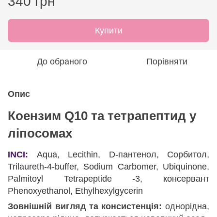
340 грн
Купити
До обраного
Порівняти
Опис
Коензим Q10 та тетрапептид у
ліпосомах
INCI:
Aqua, Lecithin, D-пантенол, Сорбитол,
Trilaureth-4-buffer, Sodium Carbomer, Ubiquinone,
Palmitoyl Tetrapeptide -3, консервант
Phenoxyethanol, Ethylhexylgycerin
Зовнішній вигляд та консистенція:
однорідна,