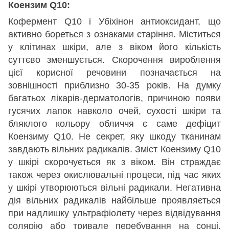
Коензим Q10:
Кофермент Q10 і Убіхінон антиоксидант, що
активно бореться з ознаками старіння. Міститься
у клітинах шкіри, але з віком його кількість
суттєво зменшується. Скорочення вироблення
цієї корисної речовини позначається на
зовнішності приблизно 30-35 років. На думку
багатьох лікарів-дерматологів, причиною появи
гусячих лапок навколо очей, сухості шкіри та
бляклого кольору обличчя є саме дефіцит
Коензиму Q10. Не секрет, яку шкоду тканинам
завдають вільних радикалів. Зміст Коензиму Q10
у шкірі скорочується як з віком. Він страждає
також через окислювальні процеси, під час яких
у шкірі утворюються вільні радикали. Негативна
дія вільних радикалів найбільше проявляється
при надлишку ультрафіолету через відвідування
солярію або тривале перебування на сонці.