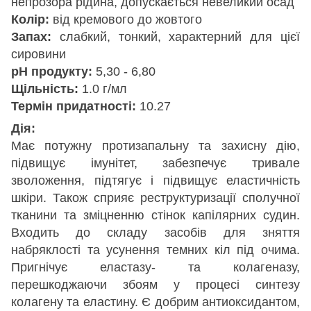
непрозора рідина, допускається невеликий осад
Колір:
від кремового до жовтого
Запах:
слабкий, тонкий, характерний для цієї
сировини
pH продукту:
5,30 - 6,80
Щільність:
1.0 г/мл
Термін придатності:
10.27
Дія:
Має потужну протизапальну та захисну дію,
підвищує імунітет, забезпечує тривале
зволоження, підтягує і підвищує еластичність
шкіри. Також сприяє реструктуризації сполучної
тканини та зміцненню стінок капілярних судин.
Входить до складу засобів для зняття
набряклості та усунення темних кіл під очима.
Пригнічує еластазу- та колагеназу,
перешкоджаючи збоям у процесі синтезу
колагену та еластину. Є добрим антиоксидантом,