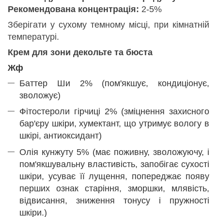
Рекомендована концентрація:
2-5%
Зберігати у сухому темному місці, при кімнатній
температурі.
Крем для зони декольте та бюста
Жф
Баттер Ши 2% (пом'якшує, кондиціонує,
зволожує)
Фітостероли гірчиці 2% (зміцнення захисного
бар'єру шкіри, хумектант, що утримує вологу в
шкірі, антиоксидант)
Олія кунжуту 5% (має поживну, зволожуючу, і
пом'якшувальну властивість, запобігає сухості
шкіри, усуває її лущення, попереджає появу
перших ознак старіння, зморшки, млявість,
відвисання, зниження тонусу і пружності
шкіри.)