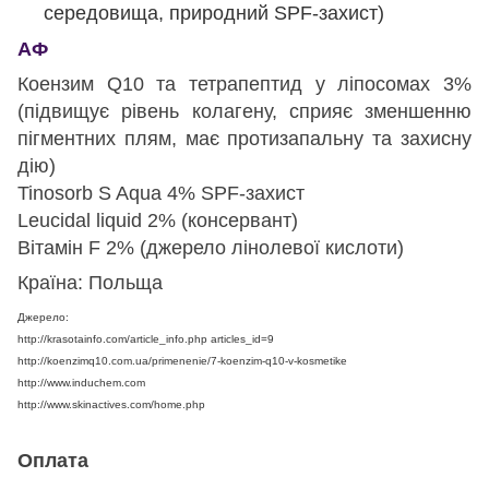
середовища, природний SPF-захист)
АФ
Коензим Q10 та тетрапептид у ліпосомах 3%
(підвищує рівень колагену, сприяє зменшенню
пігментних плям, має протизапальну та захисну
дію)
Tinosorb S Aqua 4% SPF-захист
Leucidal liquid 2% (консервант)
Вітамін F 2% (джерело лінолевої кислоти)
Країна: Польща
Джерело:
http://krasotainfo.com/article_info.php articles_id=9
http://koenzimq10.com.ua/primenenie/7-koenzim-q10-v-kosmetike
http://www.induchem.com
http://www.skinactives.com/home.php
Оплата