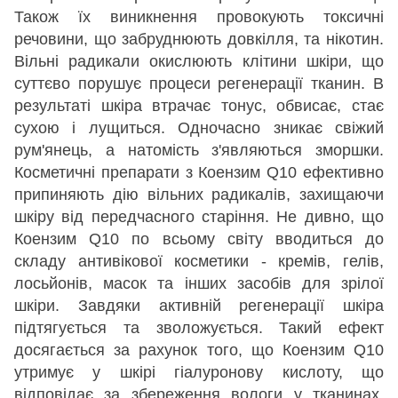
Також їх виникнення провокують токсичні
речовини, що забруднюють довкілля, та нікотин.
Вільні радикали окислюють клітини шкіри, що
суттєво порушує процеси регенерації тканин. В
результаті шкіра втрачає тонус, обвисає, стає
сухою і лущиться. Одночасно зникає свіжий
рум'янець, а натомість з'являються зморшки.
Косметичні препарати з Коензим Q10 ефективно
припиняють дію вільних радикалів, захищаючи
шкіру від передчасного старіння. Не дивно, що
Коензим Q10 по всьому світу вводиться до
складу антивікової косметики - кремів, гелів,
лосьйонів, масок та інших засобів для зрілої
шкіри. Завдяки активній регенерації шкіра
підтягується та зволожується. Такий ефект
досягається за рахунок того, що Коензим Q10
утримує у шкірі гіалуронову кислоту, що
відповідає за збереження вологи у тканинах.