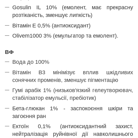
Gosulin IL 10% (емолент, має прекрасну
розтіканість, зменшує липкість)
Вітамін Е 0,5% (антиоксидант)
Olivem1000 3% (емульгатор та емолент).
ВФ
Вода до 100%
Вітамін В3 мінімізує вплив шкідливих
сонячних променів, зменшує пігментацію
Гумі арабік 1% (низьков'язкий гелеутворювач,
стабілізатор емульсії, пребіотик)
Бета-глюкан 1% - заспокоєння шкіри та
загоєння ран
Ектоїн 0,1% (антиоксидантний захист,
нейтралізація руйнівної дії навколишнього