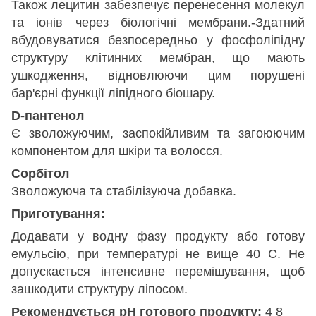
Також лецитин забезпечує перенесення молекул
та іонів через біологічні мембрани.-Здатний
вбудовуватися безпосередньо у фосфоліпідну
структуру клітинних мембран, що мають
ушкодження, відновлюючи цим порушені
бар'єрні функції ліпідного біошару.
D-пантенол
Є зволожуючим, заспокійливим та загоюючим
компонентом для шкіри та волосся.
Сорбітол
Зволожуюча та стабілізуюча добавка.
Приготування:
Додавати у водну фазу продукту або готову
емульсію, при температурі не вище 40 С. Не
допускається інтенсивне перемішування, щоб
зашкодити структуру ліпосом.
Рекомендується pH готового продукту:
4 8