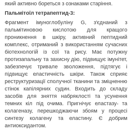
який активно бореться з ознаками старіння.
Пальмітоїл тетрапептид-3:
Фрагмент імуноглобуліну G, з'єднаний з
пальмітиновою кислотою для кращого
проникнення в шкіру, активний пептидний
комплекс, отриманий з використанням сучасних
біотехнологій із сої та рису. Має потужну
протизапальну та захисну дію, підвищує імунітет,
забезпечує тривале зволоження, підтягує і
підвищує еластичність шкіри. Також сприяє
реструктуризації сполучної тканини та зміцненню
стінок капілярних судин. Входить до складу
засобів для зняття набряклості та усунення
темних кіл під очима. Пригнічує еластазу- та
колагеназу, перешкоджаючи збоям у процесі
синтезу колагену та еластину. Є добрим
антиоксидантом.