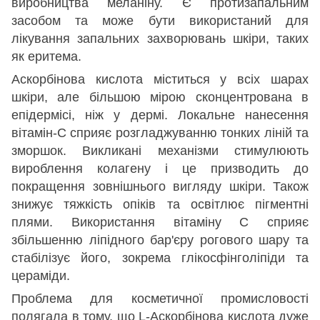
виробництва меланіну. Є протизапальним
засобом та може бути використаний для
лікування запальних захворювань шкіри, таких
як еритема.
Аскорбінова кислота міститься у всіх шарах
шкіри, але більшою мірою сконцентрована в
епідермісі, ніж у дермі. Локальне нанесення
вітамін-С сприяє розгладжуванню тонких ліній та
зморшок. Викликані механізми стимулюють
вироблення колагену і це призводить до
покращення зовнішнього вигляду шкіри. Також
знижує тяжкість опіків та освітлює пігментні
плями. Використання вітаміну С сприяє
збільшенню ліпідного бар'єру рогового шару та
стабілізує його, зокрема глікосфінголіпіди та
цераміди.
Проблема для косметичної промисловості
полягала в тому, що L-Аскорбінова кислота дуже