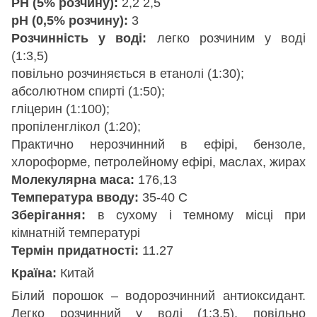
РН (5% розчину):
2,2 2,5
pH (0,5% розчину):
3
Розчинність у воді:
легко розчиним у воді
(1:3,5)
повільно розчиняється в етанолі (1:30);
абсолютном спирті (1:50);
гліцерин (1:100);
пропіленглікол (1:20);
Практично нерозчинний в ефірі, бензоле,
хлороформе, петролейному ефірі, маслах, жирах
Молекулярна маса:
176,13
Температура вводу:
35-40 С
Зберігання:
в сухому і темному місці при
кімнатній температурі
Термін придатності:
11.27
Країна:
Китай
Білий порошок – водорозчинний антиоксидант.
Легко розчинний у воді (1:3,5), повільно