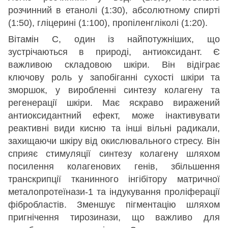
розчинний в етанолі (1:30), абсолютному спирті
(1:50), гліцерині (1:100), пропіленгліколі (1:20).
Вітамін C, один із найпотужніших, що
зустрічаються в природі, антиоксидант. Є
важливою складовою шкіри. Він відіграє
ключову роль у запобіганні сухості шкіри та
зморшок, у виробленні синтезу колагену та
регенерації шкіри. Має яскраво виражений
антиоксидантний ефект, може інактивувати
реактивні види кисню та інші вільні радикали,
захищаючи шкіру від окислювального стресу. Він
сприяє стимуляції синтезу колагену шляхом
посилення колагенових генів, збільшення
транскрипції тканинного інгібітору матричної
металопротеїнази-1 та індукування проліферації
фібробластів. Зменшує пігментацію шляхом
пригнічення тирозинази, що важливо для