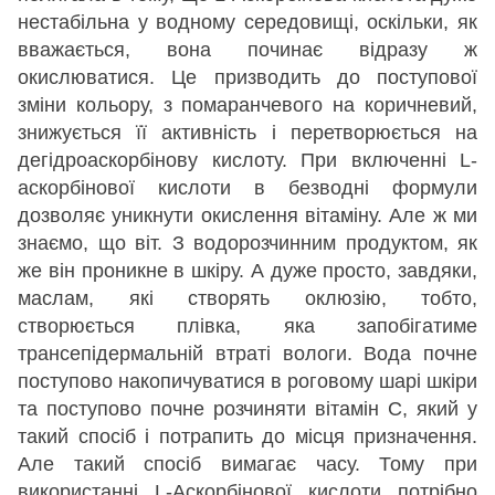
нестабільна у водному середовищі, оскільки, як
вважається, вона починає відразу ж
окислюватися. Це призводить до поступової
зміни кольору, з помаранчевого на коричневий,
знижується її активність і перетворюється на
дегідроаскорбінову кислоту. При включенні L-
аскорбінової кислоти в безводні формули
дозволяє уникнути окислення вітаміну. Але ж ми
знаємо, що віт. З водорозчинним продуктом, як
же він проникне в шкіру. А дуже просто, завдяки,
маслам, які створять оклюзію, тобто,
створюється плівка, яка запобігатиме
трансепідермальній втраті вологи. Вода почне
поступово накопичуватися в роговому шарі шкіри
та поступово почне розчиняти вітамін С, який у
такий спосіб і потрапить до місця призначення.
Але такий спосіб вимагає часу. Тому при
використанні L-Аскорбінової кислоти потрібно