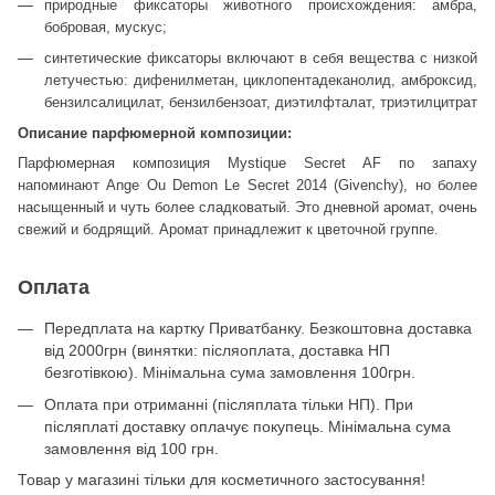
природные фиксаторы животного происхождения: амбра,
бобровая, мускус;
синтетические фиксаторы включают в себя вещества с низкой
летучестью: дифенилметан, циклопентадеканолид, амброксид,
бензилсалицилат, бензилбензоат, диэтилфталат, триэтилцитрат
Описание парфюмерной композиции:
Парфюмерная композиция Mystique Secret AF по запаху
напоминают Ange Ou Demon Le Secret 2014 (Givenchy), но более
насыщенный и чуть более сладковатый. Это дневной аромат, очень
свежий и бодрящий. Аромат принадлежит к цветочной группе.
Оплата
Передплата на картку Приватбанку. Безкоштовна доставка
від 2000грн (винятки: післяоплата, доставка НП
безготівкою). Мінімальна сума замовлення 100грн.
Оплата при отриманні (післяплата тільки НП). При
післяплаті доставку оплачує покупець. Мінімальна сума
замовлення від 100 грн.
Товар у магазині тільки для косметичного застосування!