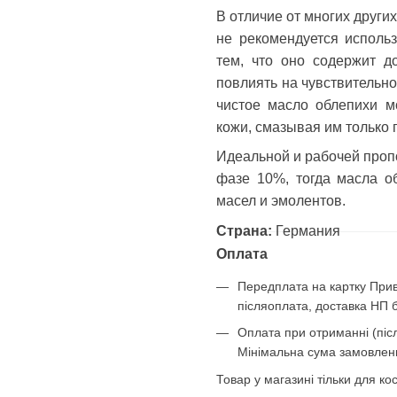
В отличие от многих други
не рекомендуется исполь
тем, что оно содержит д
повлиять на чувствительно
чистое масло облепихи 
кожи, смазывая им только 
Идеальной и рабочей пропо
фазе 10%, тогда масла о
масел и эмолентов.
Страна:
Германия
Оплата
Передплата на картку Прив
післяоплата, доставка НП 
Оплата при отриманні (післ
Мінімальна сума замовленн
Товар у магазині тільки для к