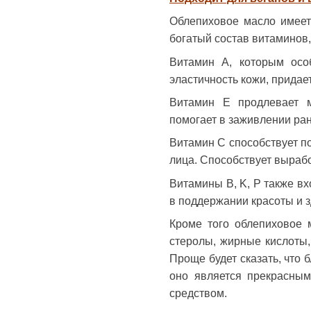
Облепиховое масло имеет
богатый состав витаминов,
Витамин A, которым осо
эластичность кожи, придае
Витамин E продлевает м
помогает в заживлении ран
Витамин C способствует п
лица. Способствует выраб
Витамины B, K, P также вх
в поддержании красоты и з
Кроме того облепиховое 
стеролы, жирные кислоты,
Проще будет сказать, что
оно является прекрасны
средством.