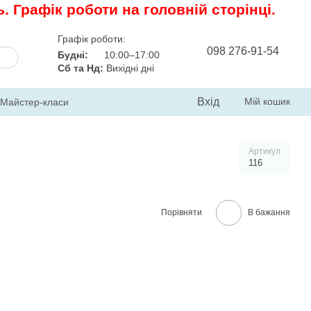
 Графік роботи на головній сторінці.
Графік роботи:
098 276-91-54
Будні:
10:00–17:00
Сб та Нд:
Вихідні дні
Вхід
Мій кошик
Майстер-класи
Артикул
116
Порівняти
В бажання