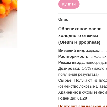
Купити
Опис
Облепиховое масло
холодного отжима
(Oleum Hippopheae)
Внешний вид:
жидкость н
Растворимость:
в маслах
Режим ввода:
непосредст
Дозировки:
1-3% (масло о
получения результата)
Сырье:
Получают из плод
(семейство лоховые Elaea
Хранение:
в сухом темном
Годен до: 01.28
Подходит для веганов и в