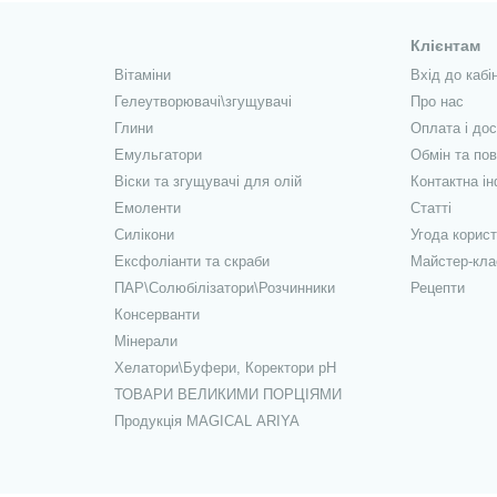
Клієнтам
Вітаміни
Вхід до кабі
Гелеутворювачі\згущувачі
Про нас
Глини
Оплата і до
Емульгатори
Обмін та по
Віски та згущувачі для олій
Контактна і
Емоленти
Статті
Силікони
Угода корис
Ексфоліанти та скраби
Майстер-кла
ПАР\Солюбілізатори\Розчинники
Рецепти
Консерванти
Мінерали
Хелатори\Буфери, Коректори рН
ТОВАРИ ВЕЛИКИМИ ПОРЦІЯМИ
Продукція MAGICAL ARIYA