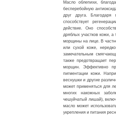
Масло облепихи, благод
бесперебойную антиоксида
друг друга. Благодаря
способствует регенера
действие. Оно способст
дряблых участков кожи, а
морщины на лице. В частн
или сухой коже, нередк
замечательным смягчающ
также предотвращает пер
морщин. Эффективно пр
пигментации кожи. Напр
веснушки и другие различ
может применяться для ле
многих накожных заболе
чешуйчатый лишай), включ
масло может использовать
укрепления и питания ресн