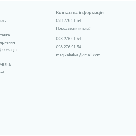
Контактна інформація
нету
098 276-91-54
Передзвонити вам?
ставка
098 276-91-54
вернення
098 276-91-54
нформація
magikalariya@gmail.com
тувача
си