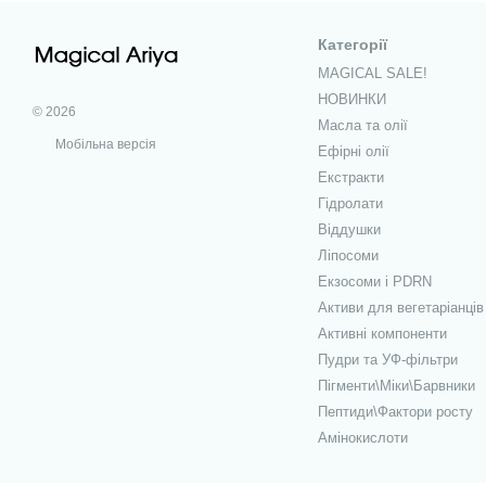
Категорії
MAGICAL SALE!
НОВИНКИ
© 2026
Масла та олії
Мобільна версія
Ефірні олії
Екстракти
Гідролати
Віддушки
Ліпосоми
Екзосоми і PDRN
Активи для вегетаріанців
Активні компоненти
Пудри та УФ-фільтри
Пігменти\Міки\Барвники
Пептиди\Фактори росту
Амінокислоти