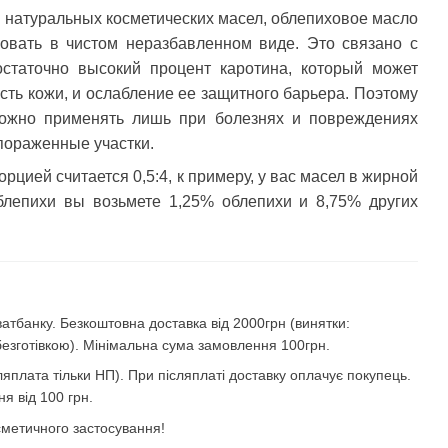
х натуральных косметических масел, облепиховое масло
зовать в чистом неразбавленном виде. Это связано с
остаточно высокий процент каротина, который может
сть кожи, и ослабление ее защитного барьера. Поэтому
можно применять лишь при болезнях и повреждениях
пораженные участки.
рцией считается 0,5:4, к примеру, у вас масел в жирной
блепихи вы возьмете 1,25% облепихи и 8,75% других
атбанку. Безкоштовна доставка від 2000грн (винятки:
безготівкою). Мінімальна сума замовлення 100грн.
яплата тільки НП). При післяплаті доставку оплачує покупець.
я від 100 грн.
осметичного застосування!