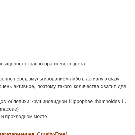
асыщенного красно-оранжевого цвета
венно перед эмульгированием либо в активную фазу
чень активное, поэтому такого количества хватит для
ов облепихи крушиновидной Hippophae rhamnoides L.
gnaceae)
 и прохладном месте
егетарианцев. Cruelty-Free!