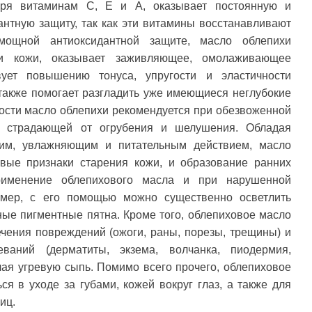
аря витаминам С, Е и А, оказывает постоянную и
нтную защиту, так как эти витамины восстанавливают
 мощной антиоксидантной защите, масло облепихи
ции кожи, оказывает заживляющее, омолаживающее
вует повышению тонуса, упругости и эластичности
 также помогает разгладить уже имеющиеся неглубокие
ости масло облепихи рекомендуется при обезвоженной
о страдающей от огрубения и шелушения. Обладая
им, увлажняющим и питательным действием, масло
вые признаки старения кожи, и образование ранних
именение облепихового масла и при нарушенной
имер, с его помощью можно существенно осветлить
ные пигментные пятна. Кроме того, облепиховое масло
чения повреждений (ожоги, раны, порезы, трещины) и
ваний (дерматиты, экзема, волчанка, пиодермия,
ая угревую сыпь. Помимо всего прочего, облепиховое
ся в уходе за губами, кожей вокруг глаз, а также для
иц.