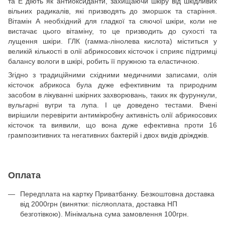
та Е діють як антиоксиданти, захищаючи шкіру від шкідливих
вільних радикалів, які призводять до зморшок та старіння.
Вітамін А необхідний для гладкої та сяючої шкіри, коли не
вистачає цього вітаміну, то це призводить до сухості та
лущення шкіри. ГЛК (гамма-лінолева кислота) міститься у
великій кількості в олії абрикосових кісточок і сприяє підтримці
балансу вологи в шкірі, робить її пружною та еластичною.
Згідно з традиційними східними медичними записами, олія
кісточок абрикоса була дуже ефективним та природним
засобом в лікуванні шкірних захворювань, таких як фурункули,
вульгарні вугри та лупа. І це доведено тестами. Вчені
вирішили перевірити антимікробну активність олії абрикосових
кісточок та виявили, що вона дуже ефективна проти 16
грампозитивних та негативних бактерій і двох видів дріжджів.
Оплата
Передплата на картку Приватбанку. Безкоштовна доставка
від 2000грн (винятки: післяоплата, доставка НП
безготівкою). Мінімальна сума замовлення 100грн.