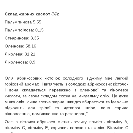
Склад жирних кислот (%):
Пальмітинова 5,55
Пальмітоїлова: 0,15
Стеаринова: 3,35
Олеїнова: 58,16
Лінолева: 31,21
Ліноленова: 0,9
Олія абрикосових кісточок холодного віджиму має легкий
горіховий аромат. ЇЇ витягують із солодких абрикосових кісточок
і вона складається переважно з олеїнової та лінолевої
кислоти, за своїм складом схожа на мигдальну олію. Це дуже
м'яка олія, лише злегка жирна, швидко вбирається та ідеально
підходить для зрілої та чутливої шкіри, вона сприяє
відновленню, пом'якшенню та регенерації.
Олія з кісточок абрикоса містить велику кількість вітаміну А,
вітаміну С, вітаміну Е, харчових волокон та калію. Вітаміни С