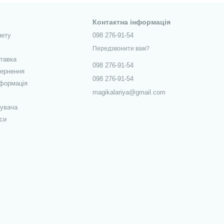
Контактна інформація
нету
098 276-91-54
Передзвонити вам?
ставка
098 276-91-54
вернення
098 276-91-54
нформація
magikalariya@gmail.com
тувача
си