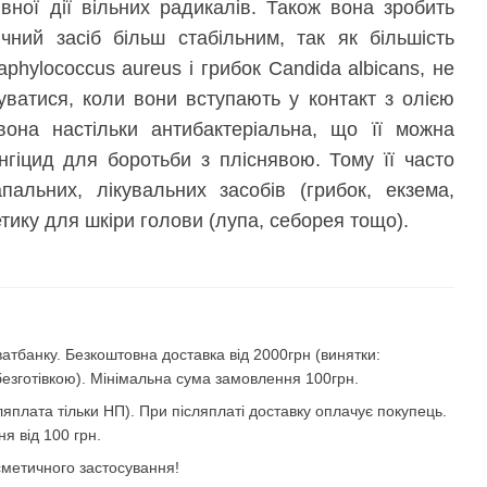
вної дії вільних радикалів. Також вона зробить
чний засіб більш стабільним, так як більшість
phylococcus aureus і грибок Candida albicans, не
уватися, коли вони вступають у контакт з олією
вона настільки антибактеріальна, що її можна
нгіцид для боротьби з пліснявою. Тому її часто
альних, лікувальних засобів (грибок, екзема,
тику для шкіри голови (лупа, себорея тощо).
атбанку. Безкоштовна доставка від 2000грн (винятки:
безготівкою). Мінімальна сума замовлення 100грн.
яплата тільки НП). При післяплаті доставку оплачує покупець.
я від 100 грн.
осметичного застосування!