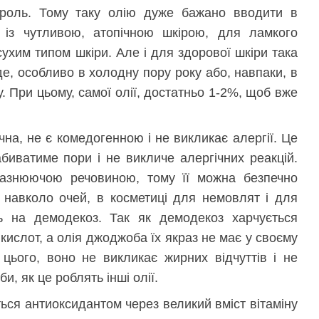
 роль. Тому таку олію дуже бажано вводити в
із чутливою, атопічною шкірою, для ламкого
сухим типом шкіри. Але і для здорової шкіри така
де, особливо в холодну пору року або, навпаки, в
. При цьому, самої олії, достатньо 1-2%, щоб вже
на, не є комедогенною і не викликає алергії. Це
биватиме пори і не викличе алергічних реакцій.
азнюючою речовиною, тому її можна безпечно
і навколо очей, в косметиці для немовлят і для
ь на демодекоз. Так як демодекоз харчується
кислот, а олія джоджоба їх якраз не має у своєму
 цього, воно не викликає жирних відчуттів і не
и, як це роблять інші олії.
ся антиоксидантом через великий вміст вітаміну