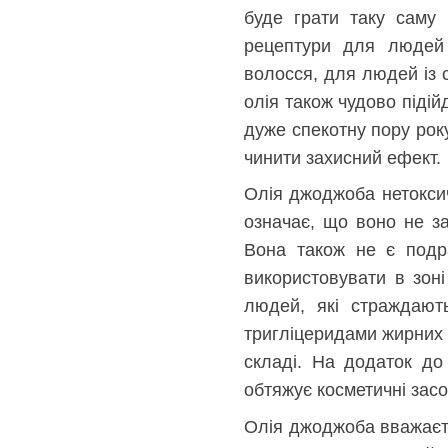
буде грати таку саму
рецептури для людей 
волосся, для людей із 
олія також чудово підій
дуже спекотну пору року
чинити захисний ефект.
Олія джоджоба нетоксич
означає, що воно не за
Вона також не є подр
використовувати в зон
людей, які страждают
тригліцеридами жирних 
складі. На додаток до
обтяжує косметичні засоб
Олія джоджоба вважаєть