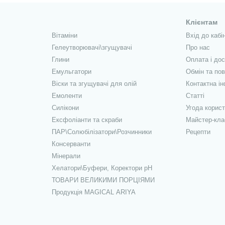
Клієнтам
Вітаміни
Вхід до кабі
Гелеутворювачі\згущувачі
Про нас
Глини
Оплата і до
Емульгатори
Обмін та по
Віски та згущувачі для олій
Контактна і
Емоленти
Статті
Силікони
Угода корис
Ексфоліанти та скраби
Майстер-кла
ПАР\Солюбілізатори\Розчинники
Рецепти
Консерванти
Мінерали
Хелатори\Буфери, Коректори рН
ТОВАРИ ВЕЛИКИМИ ПОРЦІЯМИ
Продукція MAGICAL ARIYA