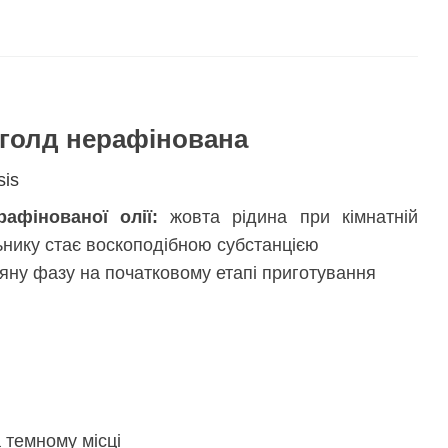
 голд нерафінована
sis
афінованої олії:
жовта рідина при кімнатній
ьнику стає воскоподібною субстанцією
ну фазу на початковому етапі приготування
 темному місці