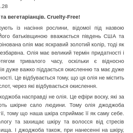
.28
та вегетаріанців. Cruelty-Free!
ють із насіння рослини, відомої під назвою
 Його батьківщиною вважається південь США та
інована олія має яскравий золотий колір, тоді як
езбарвна. Олія має великий термін придатності і
тягом тривалого часу, оскільки є відносно
ія дуже важко піддається окисленню та має дуже
ості. Це відбувається тому, що ця олія не містить
лот, через які відбувається окислення.
жоджоба насправді не олія. Це ефіри воску, які за
ють шкірне сало людини. Тому олія джоджоба
ії, тому що наша шкіра сприймає її як саму себе.
логу та захищає шкіру та волосся від стресів
ища. І джоджоба також, при нанесенні на шкіру,