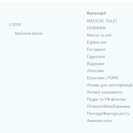
Категорії
MAGICAL SALE!
© 2026
НОВИНКИ
Мобільна версія
Масла та олії
Ефірні олії
Екстракти
Гідролати
Віддушки
Ліпосоми
Екзосоми і PDRN
Активи для вегетаріанців
Активні компоненти
Пудри та УФ-фільтри
Пігменти\Міки\Барвники
Пептиди\Фактори росту
Амінокислоти