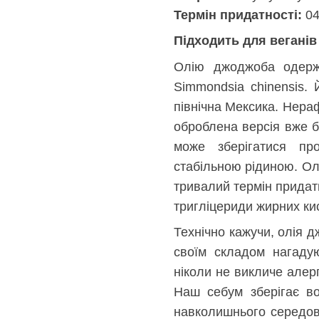
Термін придатності:
04
Підходить для веганів 
Олію джоджоба одержу
Simmondsia chinensis.
північна Мексика. Нераф
оброблена версія вже б
може зберігатися про
стабільною рідиною. Ол
тривалий термін придатн
тригліцериди жирних кис
Технічно кажучи, олія д
своїм складом нагаду
ніколи не викличе алерг
Наш себум зберігає во
навколишнього середов