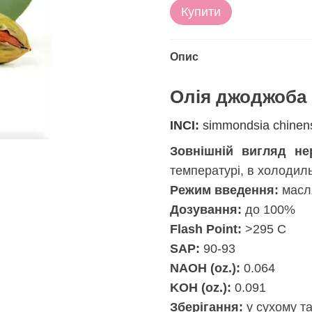
Купити
Опис
Олія джоджоба
INCI:
simmondsia chinen
Зовнішній вигляд нер
температурі, в холодил
Режим введення:
масля
Дозування:
до 100%
Flash Point:
>295 C
SAP:
90-93
NAOH (oz.):
0.064
KOH (oz.):
0.091
Зберігання:
у сухому та