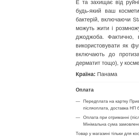
Е та захищає від руйні
будь-який ваш космети
бактерій, включаючи Sta
можуть жити і розмнож
джоджоба. Фактично, 
використовувати як фу
включають до протизап
дерматит тощо), у косме
Країна:
Панама
Оплата
Передплата на картку Прив
післяоплата, доставка НП 
Оплата при отриманні (післ
Мінімальна сума замовленн
Товар у магазині тільки для к