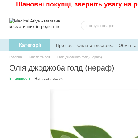
Шановні покупці, зверніть увагу на 
Перейти до основного контенту
Категорії
Про нас
Оплата і доставка
Обмін та
Рецепти
Головна
Масла та олії
Олія джоджоба голд (нераф)
Олія джоджоба голд (нераф)
В наявності
Написати відгук