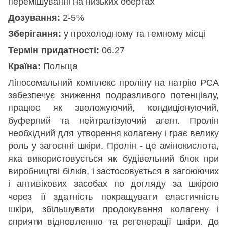
перемішуванні на низьких обертах
Дозування:
2-5%
Зберігання:
у прохолодному та темному місці
Термін придатності:
06.27
Країна:
Польща
Ліпосомальний комплекс проліну на натрію РСА
забезпечує зниження подразливого потенціалу,
працює як зволожуючий, кондиціонуючий,
буферний та нейтралізуючий агент. Пролін
необхідний для утворення колагену і грає велику
роль у загоєнні шкіри. Пролін - це амінокислота,
яка використовується як будівельний блок при
виробництві білків, і застосовується в загоюючих
і антивікових засобах по догляду за шкірою
через її здатність покращувати еластичність
шкіри, збільшувати продокування колагену і
сприяти відновленню та регенерації шкіри. До