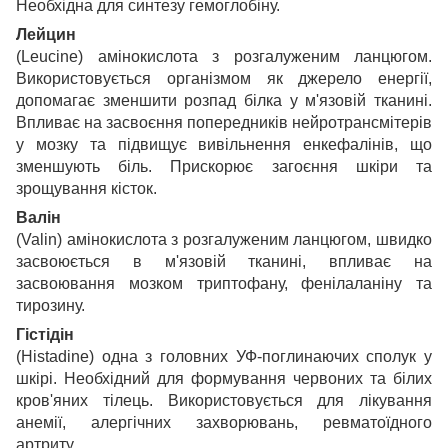
Необхідна для синтезу гемоглобіну.
Лейцин
(Leucine) амінокислота з розгалуженим ланцюгом.
Використовується організмом як джерело енергії,
допомагає зменшити розпад білка у м'язовій тканині.
Впливає на засвоєння попередників нейротрансмітерів
у мозку та підвищує вивільнення енкефалінів, що
зменшують біль. Прискорює загоєння шкіри та
зрощування кісток.
Валін
(Valin) амінокислота з розгалуженим ланцюгом, швидко
засвоюється в м'язовій тканині, впливає на
засвоювання мозком триптофану, фенілаланіну та
тирозину.
Гістідін
(Histadine) одна з головних УФ-поглинаючих сполук у
шкірі. Необхідний для формування червоних та білих
кров'яних тілець. Використовується для лікування
анемії, алергічних захворювань, ревматоїдного
артриту.