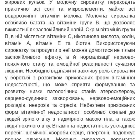
жирових кульок. У молочну сироватку переходять
практично всі солі та мікроелементи, майже всі
водорозчинні вітаміни молока. Молочна сироватка
особливо багата на вітаміни групи В, що дозволяє
вживати її як заспокійливий напій. Окрім вітамінів групи
В, в ній містяться вітаміни С, нікотинова кислота, холін,
вітамін А, вітамін Е та біотин. Використовуючи
сироватку та продукти з неї, можна домогтися не тільки
заспокійливого ефекту, а й нормалізації нервово-
психічного стану та емоційної реактивності сучасної
людини. Необхідно відзначити важливу роль сироватки
у боротьбі з розвитком прихованих форм вітамінної
недостатності, що може сприяти формуванню та
розвитку низки патологічних станів атеросклерозу,
серцево-судинних захворювань, нервово-емоційних
розладів, неврозів та стресів. Небезпеки прихованих
форм вітамінної недостатності особливо схильні до
людей зрілого віку з надмірною масою тіла, а також
люди похилого віку. Вітамінна недостатність ускладнює
перебіг ішемічної хвороби серця, гіпертонії, подовжує
процес одужання. Молочна сироватка допомагає