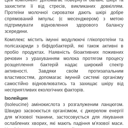
захистити її від стресів, викликаних довкіллям.
Протеїни молочної сироватки дають шкірі добре
спрямований імпульс (є месенджером) з метою
підтримувати відновлення здорового балансу
зсередини.
Комплекс містить імунні модулюючі глікопротеїни та
полісахариди з біфідобактерій, які також активні в
пробіо продуктах. Наявність біоактивних поживних
речовин з урахуванням молока протягом процесу
розщеплення бактерій надає широкий спектр
активності. Завдяки своїм протизапальним
властивостям, допомагає імунній системі організму
самостійно відновлюватись та захищає шкіру від
несприятливих екологічних факторів.
Ізолейцин
(Isoleucine) амінокислота з розгалуженим ланцюгом.
Швидко засвоюється організмом, є джерелом енергії
для м'язової тканини, застосовується для лікування
ослаблених хворих, які мають падіння м'язової маси.