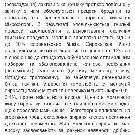
(розкладання) лактози в кишечнику протікає повільно, у
зв'язку з чим обмежуються процеси бродіння та
нормалізується життєдіяльність корисної кишкової
мікрофлори. В результаті уповільнюються гнильні
процеси, газоутворення та всмоктування токсичних
гнильних продуктів. Молочна сироватка містить від 08
до 10% сироваткових білків. Сироваткові білки
відрізняються високою біологічною цінністю (112% по
відношенню до стандарту), обумовленою оптимальним
набором та збалансованістю життєво необхідних
(незамінних) амінокислот (цистину, метіоніну, лізину,
гістидину, триптофану), що забезпечує регенерацію
білків печінки, утворення гемоглобіну. У молочній
сироватці також міститься невелика кількість жиру 0,05-
0,4%, проте якість його висока. Цінність молочного
жиру сироватки визначається наявністю фосфоліпідів,
що є передавачами кисню і благотворно впливають на
згортання крові, окислення жирних кислот, посилення
діяльності ферментів. Жир молочної сироватки має
високу засвоюваність за рахунок наявності дрібних