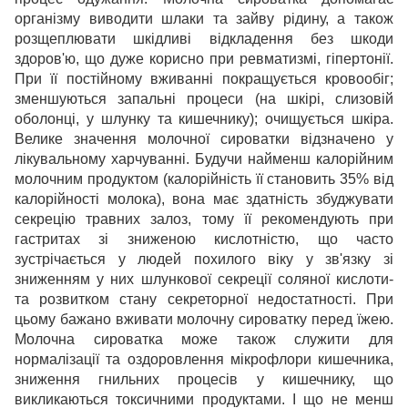
організму виводити шлаки та зайву рідину, а також
розщеплювати шкідливі відкладення без шкоди
здоров'ю, що дуже корисно при ревматизмі, гіпертонії.
При її постійному вживанні покращується кровообіг;
зменшуються запальні процеси (на шкірі, слизовій
оболонці, у шлунку та кишечнику); очищується шкіра.
Велике значення молочної сироватки відзначено у
лікувальному харчуванні. Будучи найменш калорійним
молочним продуктом (калорійність її становить 35% від
калорійності молока), вона має здатність збуджувати
секрецію травних залоз, тому її рекомендують при
гастритах зі зниженою кислотністю, що часто
зустрічається у людей похилого віку у зв'язку зі
зниженням у них шлункової секреції соляної кислоти-
та розвитком стану секреторної недостатності. При
цьому бажано вживати молочну сироватку перед їжею.
Молочна сироватка може також служити для
нормалізації та оздоровлення мікрофлори кишечника,
зниження гнильних процесів у кишечнику, що
викликаються токсичними продуктами. І що не менш