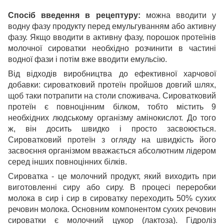
Спосіб введення в рецептуру:
можна вводити у
водну фазу продукту перед емульгуванням або активну
фазу. Якщо вводити в активну фазу, порошок протеїнів
молочної сироватки необхідно розчинити в частині
водної фази і потім вже вводити емульсію.
Від відходів виробництва до ефективної харчової
добавки: сироватковий протеїн пройшов довгий шлях,
щоб таки потрапити на столи споживача. Сироватковий
протеїн є повноцінним білком, тобто містить 9
необхідних людському організму амінокислот. До того
ж, він досить швидко і просто засвоюється.
Сироватковий протеїн з огляду на швидкість його
засвоєння організмом вважається абсолютним лідером
серед інших повноцінних білків.
Сироватка - це молочний продукт, який виходить при
виготовленні сиру або сиру. В процесі переробки
молока в сир і сир в сироватку переходить 50% сухих
речовин молока. Основним компонентом сухих речовин
сироватки є молочний цукор (лактоза). Гідроліз