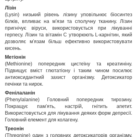
Лізін
(Lysin) низький рівень лізину уповільнює біосинтез
білків, впливає на м'язи та сполучну тканину. Лізин
пригнічує віруси, використовується при лікуванні
герпесу. Лізин та вітамін С утворюють L-карнітин, який
дозволяє м'язам більш ефективно використовувати
кисень.
Метіонін
(Methionine) попередник цистеїну та креатиніну.
Підвищує вміст глютатіону і таким чином посилює
антиоксидантний захист організму. Детоксикатор
печінки та нирок.
Фенілаланін
(Phenylalanine) Головний попередник тирозину.
Покращує пам'ять, настрій, гнітить апетит.
Використовується для лікування деяких форм депресії.
Головний елемент для колагену.
Треонін
(Threonine) один з головних детоксикаторів організму,