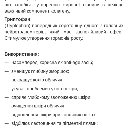
що запобігає утворенню жирової тканини в печінці,
важливий компонент колагену.
Триптофан
(Tryptophan) попередник серотоніну, одного з головних
нейротрансмітерів, який має заспокійливий ефект.
Стимулює утворення гормонів росту.
Використання:
насамперед, корисна як anti-age засіб;
зменшує глибину зморшок;
покращує колір обличчя;
усуває проблеми сухості шкіри;
сприяє глибокому зволоженню шкіри;
очищення шкіри обличчя;
відновлення шкіри при сонячних опіках;
відбілює ластовиння та пігментні плями;