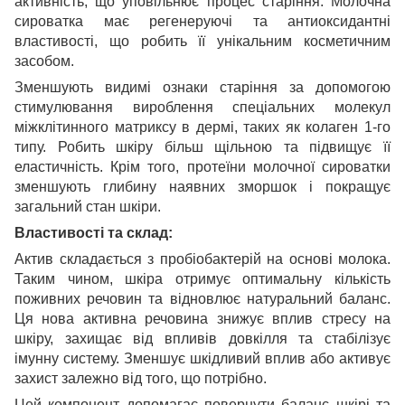
активність, що уповільнює процес старіння. Молочна
сироватка має регенеруючі та антиоксидантні
властивості, що робить її унікальним косметичним
засобом.
Зменшують видимі ознаки старіння за допомогою
стимулювання вироблення спеціальних молекул
міжклітинного матриксу в дермі, таких як колаген 1-го
типу. Робить шкіру більш щільною та підвищує її
еластичність. Крім того, протеїни молочної сироватки
зменшують глибину наявних зморшок і покращує
загальний стан шкіри.
Властивості та склад:
Актив складається з пробіобактерій на основі молока.
Таким чином, шкіра отримує оптимальну кількість
поживних речовин та відновлює натуральний баланс.
Ця нова активна речовина знижує вплив стресу на
шкіру, захищає від впливів довкілля та стабілізує
імунну систему. Зменшує шкідливий вплив або активує
захист залежно від того, що потрібно.
Цей компонент допомагає повернути баланс шкірі та