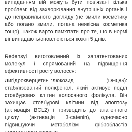
випаданням вій можуть бути пов'язані кілька
проблем: від захворювання внутрішніх органів і
до неправильного догляду (не змили косметику
або погано змили, погана неякісна косметика
тощо). Також варто пам'ятати про те, що в нормі
вії випадають/оновлюються кожні 5 днів.
Redensyl виготовлений із запатентованих
молекул і спрямований на підвищення
ефективності росту волосся:
Дигідрокверцетин-глюкозид (DHQG):
стабілізований поліфенол, який активує поділ
стовбурових клітин волосяного фолікула. Він
захищає стовбурові клітини від апоптозу
(активація BCL2) і призводить до анагенного
циклу (активація β-catenin), одночасно
підвищуючи метаболізм фібробластів