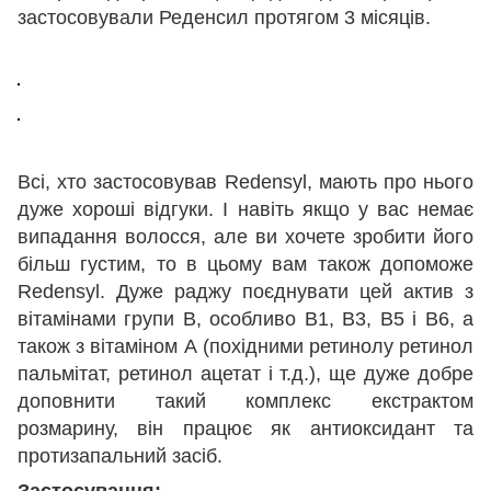
застосовували Реденсил протягом 3 місяців.
Всі, хто застосовував Redensyl, мають про нього
дуже хороші відгуки. І навіть якщо у вас немає
випадання волосся, але ви хочете зробити його
більш густим, то в цьому вам також допоможе
Redensyl. Дуже раджу поєднувати цей актив з
вітамінами групи В, особливо В1, В3, В5 і В6, а
також з вітаміном А (похідними ретинолу ретинол
пальмітат, ретинол ацетат і т.д.), ще дуже добре
доповнити такий комплекс екстрактом
розмарину, він працює як антиоксидант та
протизапальний засіб.