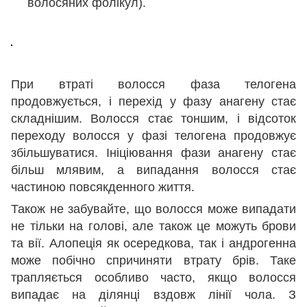
волосяних фолікул).
При втраті волосся фаза телогена
продовжується, і перехід у фазу анагену стає
складнішим. Волосся стає тоншим, і відсоток
переходу волосся у фазі телогена продовжує
збільшуватися. Ініціювання фази анагену стає
більш млявим, а випадання волосся стає
частиною повсякденного життя.
Також не забувайте, що волосся може випадати
не тільки на голові, але також це можуть брови
та вії. Алопеція як осередкова, так і андрогенна
може побічно спричиняти втрату брів. Таке
трапляється особливо часто, якщо волосся
випадає на ділянці вздовж лінії чола. З