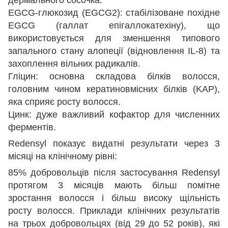
дермального сосочка.
EGCG-глюкозид (EGCG2): стабілізоване похідне
EGCG (галлат епігаллокатехіну), що
використовується для зменшення типового
запального стану алопеції (відновлення IL-8) та
захоплення вільних радикалів.
Гліцин: основна складова білків волосся,
головним чином кератиновмісних білків (KAP),
яка сприяє росту волосся.
Цинк: дуже важливий кофактор для численних
ферментів.
Redensyl показує видатні результати через 3
місяці на клінічному рівні:
85% добровольців після застосування Redensyl
протягом 3 місяців мають більш помітне
зростання волосся і більш високу щільність
росту волосся. Приклади клінічних результатів
на трьох добровольцях (від 29 до 52 років), які