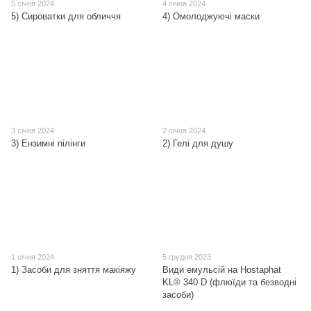
5 січня 2024
4 січня 2024
5) Сироватки для обличчя
4) Омолоджуючі маски
3 січня 2024
2 січня 2024
3) Ензимні пілінги
2) Гелі для душу
1 січня 2024
5 грудня 2023
1) Засоби для зняття макіяжу
Види емульсій на Hostaphat
KL® 340 D (флюїди та безводні
засоби)