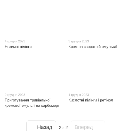
4 грудня 2023
3 грудня 2023
Ензимні пілінги
Крем на зворотній емульсії
2 грудня 2023
1 грудня 2023
Приготування тривіальної
Кислотні пілінги і ретінол
кремової емулсії на карбомері
Назад
Вперед
2
з 2