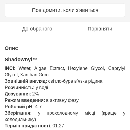
Повідомити, коли з'явиться
До обраного
Порівняти
Опис
Shadownyl
™
I
NCI:
Water, Algae Extract, Hexylene Glycol, Caprylyl
Glycol, Xanthan Gum
Зовнішній вигляд:
світло-бура в'язка рідина
Розчинність:
у воді
Дозування:
2%
Режим введення:
в активну фазу
Робочий рН:
4-7
Зберігання:
у прохолодному місці (краще у
холодильнику)
Термін придатності:
01.27