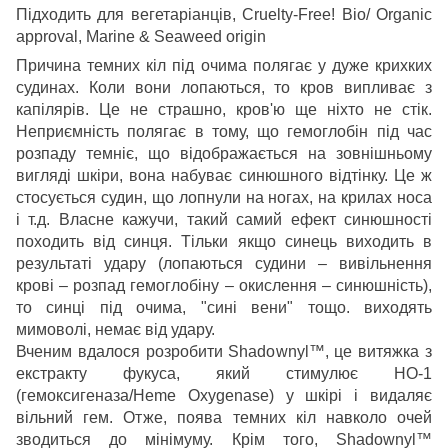
Підходить для вегетаріанців, Cruelty-Free! Bio/ Organic
approval, Marine & Seaweed origin
Причина темних кіл під очима полягає у дуже крихких
судинах. Коли вони лопаються, то кров випливає з
капілярів. Це не страшно, кров'ю ще ніхто не стік.
Неприємність полягає в тому, що гемоглобін під час
розпаду темніє, що відображається на зовнішньому
вигляді шкіри, вона набуває синюшного відтінку. Це ж
стосується судин, що лопнули на ногах, на крилах носа
і т.д. Власне кажучи, такий самий ефект синюшності
походить від синця. Тільки якщо синець виходить в
результаті удару (лопаються судини – вивільнення
крові – розпад гемоглобіну – окислення – синюшність),
то синці під очима, "сині вени" тощо. виходять
мимоволі, немає від удару.
Вченим вдалося розробити Shadownyl™, це витяжка з
екстракту фукуса, який стимулює HO-1
(гемоксигеназа/Heme Oxygenase) у шкірі і видаляє
вільний гем. Отже, поява темних кіл навколо очей
зводиться до мінімуму. Крім того, Shadownyl™