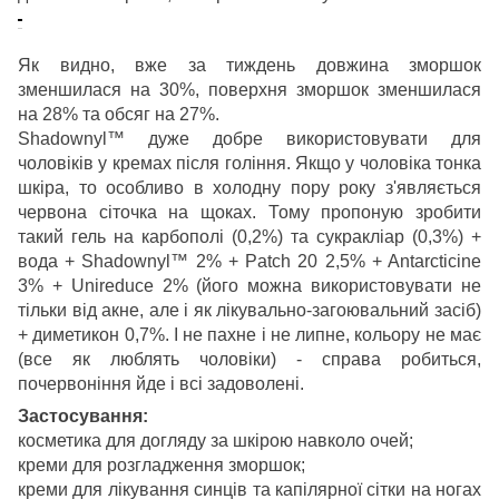
Як видно, вже за тиждень довжина зморшок
зменшилася на 30%, поверхня зморшок зменшилася
на 28% та обсяг на 27%.
Shadownyl™ дуже добре використовувати для
чоловіків у кремах після гоління. Якщо у чоловіка тонка
шкіра, то особливо в холодну пору року з'являється
червона сіточка на щоках. Тому пропоную зробити
такий гель на карбополі (0,2%) та сукракліар (0,3%) +
вода + Shadownyl™ 2% + Patch 20 2,5% + Antarcticine
3% + Unireduce 2% (його можна використовувати не
тільки від акне, але і як лікувально-загоювальний засіб)
+ диметикон 0,7%. І не пахне і не липне, кольору не має
(все як люблять чоловіки) - справа робиться,
почервоніння йде і всі задоволені.
Застосування:
косметика для догляду за шкірою навколо очей;
креми для розгладження зморшок;
креми для лікування синців та капілярної сітки на ногах