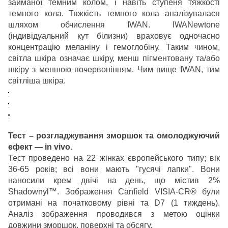
займаної темним колом, і навіть ступеня тяжкості
темного кола. Тяжкість темного кола аналізувалася
шляхом обчислення IWAN. IWANewtone
(індивідуальний кут білизни) враховує одночасно
концентрацію меланіну і гемоглобіну. Таким чином,
світла шкіра означає шкіру, менш пігментовану та/або
шкіру з меншою почервонінням. Чим вище IWAN, тим
світліша шкіра.
Тест – розгладжування зморшок та омолоджуючий
ефект — in vivo.
Тест проведено на 22 жінках європейського типу; вік
36-65 років; всі вони мають "гусячі лапки". Вони
наносили крем двічі на день, що містив 2%
Shadownyl™. Зображення Canfield VISIA-CR® були
отримані на початковому рівні та D7 (1 тиждень).
Аналіз зображення проводився з метою оцінки
довжини зморшок, поверхні та обсягу.