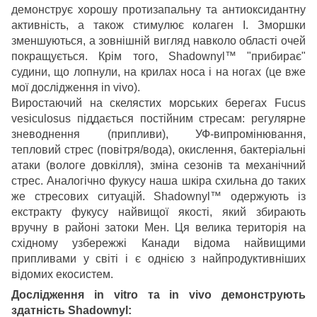
демонструє хорошу протизапальну та антиоксидантну
активність, а також стимулює колаген I. Зморшки
зменшуються, а зовнішній вигляд навколо області очей
покращується. Крім того, Shadownyl™ "прибирає"
судини, що лопнули, на крилах носа і на ногах (це вже
мої дослідження in vivo).
Виростаючий на скелястих морських берегах Fucus
vesiculosus піддається постійним стресам: регулярне
зневоднення (припливи), УФ-випромінювання,
тепловий стрес (повітря/вода), окислення, бактеріальні
атаки (вологе довкілля), зміна сезонів та механічний
стрес. Аналогічно фукусу наша шкіра схильна до таких
же стресових ситуацій. Shadownyl™ одержують із
екстракту фукусу найвищої якості, який збирають
вручну в районі затоки Мен. Ця велика територія на
східному узбережжі Канади відома найвищими
припливами у світі і є однією з найпродуктивніших
відомих екосистем.
Дослідження in vitro та in vivo демонструють
здатність Shadownyl: