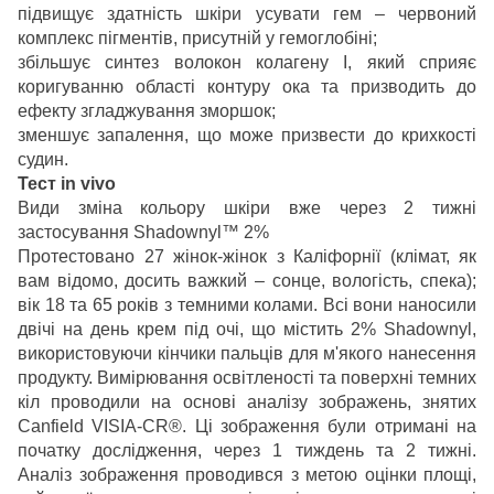
підвищує здатність шкіри усувати гем – червоний
комплекс пігментів, присутній у гемоглобіні;
збільшує синтез волокон колагену I, який сприяє
коригуванню області контуру ока та призводить до
ефекту згладжування зморшок;
зменшує запалення, що може призвести до крихкості
судин.
Тест in vivo
Види зміна кольору шкіри вже через 2 тижні
застосування Shadownyl™ 2%
Протестовано 27 жінок-жінок з Каліфорнії (клімат, як
вам відомо, досить важкий – сонце, вологість, спека);
вік 18 та 65 років з темними колами. Всі вони наносили
двічі на день крем під очі, що містить 2% Shadownyl,
використовуючи кінчики пальців для м'якого нанесення
продукту. Вимірювання освітленості та поверхні темних
кіл проводили на основі аналізу зображень, знятих
Canfield VISIA-CR®. Ці зображення були отримані на
початку дослідження, через 1 тиждень та 2 тижні.
Аналіз зображення проводився з метою оцінки площі,