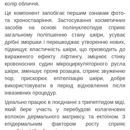
колір обличчя.
Це компонент запобігає першим ознакам фото-
та хроностааріння. Застосування косметичних
засобів на основі полінуклеотидів сприяє
загальному поліпшенню стану шкіри, усуває
дрібні зморшки і перешкоджає утворенню нових,
підвищує еластичність шкіри, що призводить до
вираженого ефекту ліфтингу, зміцнює стінку
кровоносних судин мікроциркуляторного русла
шкіри, зменшує прояв розацеа, сприяє звуженню
пор, прискорює епітелізацію шкіри, добре
використовувати в період відновлення після
інвазивних процедур.
Ідеально працює в поєднанні з трипептидом міді,
який бере участь у перебудові колагенових
волокон дермального матриксу, та ектоїном. З
епідермальним фактором росту сприяє