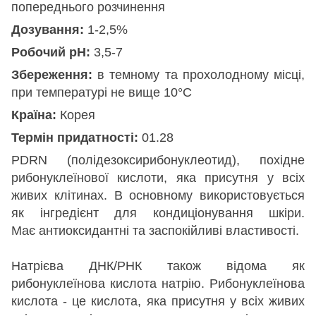
попереднього розчинення
Дозування:
1-2,5%
Робочий рН:
3,5-7
Збереження:
в темному та прохолодному місці,
при температурі не вище 10°С
Країна:
Корея
Термін придатності:
01.28
PDRN (полідезоксирибонуклеотид), похідне
рибонуклеїнової кислоти, яка присутня у всіх
живих клітинах. В основному використовується
як інгредієнт для кондиціонування шкіри.
Має антиоксидантні та заспокійливі властивості.
Натрієва ДНК/РНК також відома як
рибонуклеїнова кислота натрію. Рибонуклеїнова
кислота - це кислота, яка присутня у всіх живих