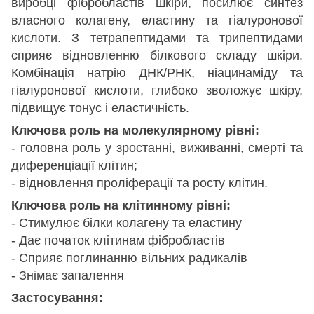
виробці фібробластів шкіри, посилює синтез
власного колагену, еластину та гіалуронової
кислоти. З тетрапептидами та трипептидами
сприяє відновленню білкового складу шкіри.
Комбінація натрію ДНК/РНК, ніацинаміду та
гіалуронової кислоти, глибоко зволожує шкіру,
підвищує тонус і еластичність.
Ключова роль на молекулярному рівні:
- головна роль у зростанні, виживанні, смерті та
диференціації клітин;
- відновлення проліферації та росту клітин.
Ключова роль на клітинному рівні:
- Стимулює білки колагену та еластину
- Дає початок клітинам фібробластів
- Сприяє поглинанню вільних радикалів
- Знімає запалення
Застосування: