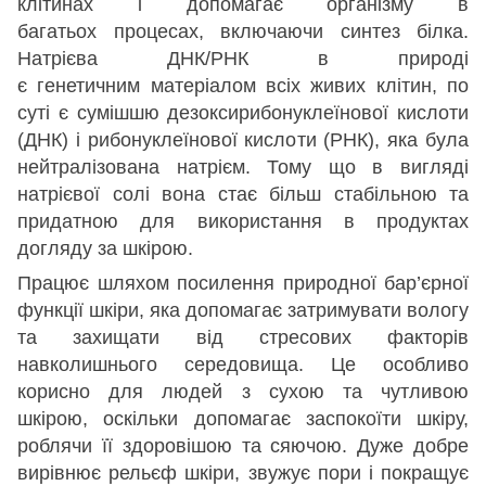
клітинах і допомагає організму в
багатьох процесах, включаючи синтез білка.
Натрієва ДНК/РНК в природі
є генетичним матеріалом всіх живих клітин, по
суті є сумішшю дезоксирибонуклеїнової кислоти
(ДНК) і рибонуклеїнової кислоти (РНК), яка була
нейтралізована натрієм. Тому що в вигляді
натрієвої солі вона стає більш стабільною та
придатною для використання в продуктах
догляду за шкірою.
Працює шляхом посилення природної бар’єрної
функції шкіри, яка допомагає затримувати вологу
та захищати від стресових факторів
навколишнього середовища. Це особливо
корисно для людей з сухою та чутливою
шкірою, оскільки допомагає заспокоїти шкіру,
роблячи її здоровішою та сяючою. Дуже добре
вирівнює рельєф шкіри, звужує пори і покращує