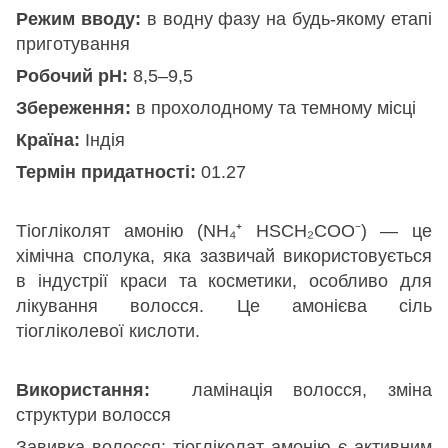
Режим вводу:
в водну фазу на будь-якому етапі
приготування
Робочий рН:
8,5–9,5
Збереження:
в прохолодному та темному місці
Країна:
Індія
Термін придатності:
01.27
Тіогліколят амонію (NH₄⁺ HSCH₂COO⁻) — це
хімічна сполука, яка зазвичай використовується
в індустрії краси та косметики, особливо для
лікування волосся. Це амонієва сіль
тіогліколевої кислоти.
Використання:
ламінація волосся, зміна
структури волосся
Завивка волосся: тіогліколат амонію є активним