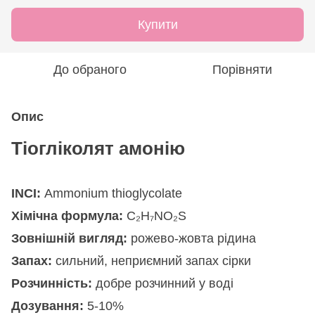
Купити
До обраного
Порівняти
Опис
Тіогліколят амонію
INCI:
Ammonium thioglycolate
Хімічна формула:
C₂H₇NO₂S
Зовнішній вигляд:
рожево-жовта рідина
Запах:
сильний, неприємний запах сірки
Розчинність:
добре розчинний у воді
Дозування:
5-10%