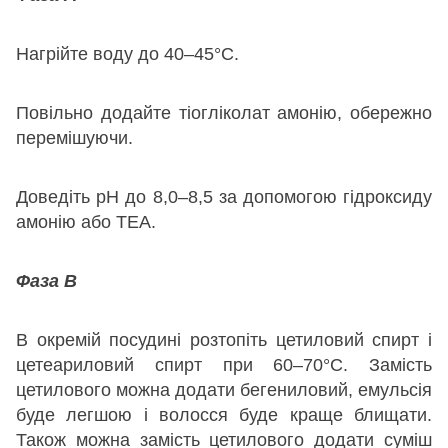
Нагрійте воду до 40–45°C.
Повільно додайте тіогліколат амонію, обережно
перемішуючи.
Доведіть pH до 8,0–8,5 за допомогою гідроксиду
амонію або ТЕА.
Фаза B
В окремій посудині розтопіть цетиловий спирт і
цетеариловий спирт при 60–70°С. Замість
цетилового можна додати бегениловий, емульсія
буде легшою і волосся буде краще блищати.
Також можна замість цетилового додати суміш