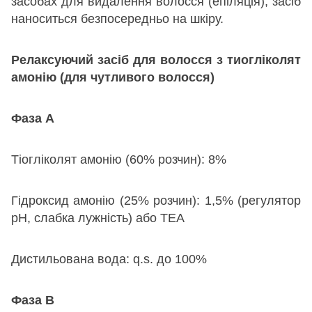
засобах для видалення волосся (епіляція), засіб
наноситься безпосередньо на шкіру.
Релаксуючий засіб для волосся з тиогліколят
амонію (для чутливого волосся)
Фаза A
Тіогліколят амонію (60% розчин): 8%
Гідроксид амонію (25% розчин): 1,5% (регулятор
рН, слабка лужність) або ТЕА
Дистильована вода: q.s. до 100%
Фаза B