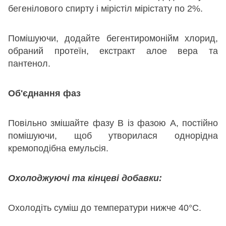
бегенілового спирту і мірістіл мірістату по 2%.
Помішуючи, додайте бегентиромонійм хлорид,
обраний протеїн, екстракт алое вера та
пантенол.
Об'єднання фаз
Повільно змішайте фазу B із фазою A, постійно
помішуючи, щоб утворилася однорідна
кремоподібна емульсія.
Охолоджуючі та кінцеві добавки:
Охолодіть суміш до температури нижче 40°C.