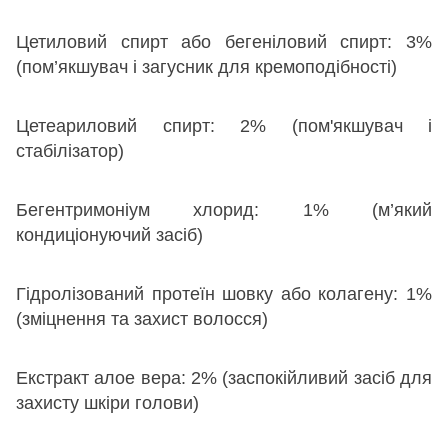
Цетиловий спирт або бегеніловий спирт: 3%
(пом’якшувач і загусник для кремоподібності)
Цетеариловий спирт: 2% (пом'якшувач і
стабілізатор)
Бегентримоніум хлорид: 1% (м’який
кондиціонуючий засіб)
Гідролізований протеїн шовку або колагену: 1%
(зміцнення та захист волосся)
Екстракт алое вера: 2% (заспокійливий засіб для
захисту шкіри голови)