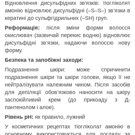
Відновлення дисульфідних зв'язків: тіогліколят
амонію відновлює дисульфідні (–S–S–) зв’язки в
кератині до сульфгідрильних (–SH) груп.
Реформація:
після зміни форми волосся
окислювач (зазвичай перекис водню) відновлює
дисульфідні зв’язки, надаючи волоссю нову
форму.
Безпека та запобіжні заходи:
Подразнення шкіри: може спричинити
подразнення шкіри та шкіри голови, якщо її не
нейтралізувати належним чином. Після засобів
для депіляції обов’язково наносити на шкіру
заспокійливий крем (до прикоаду з Д-
пантенолом і алое).
Рівень pH:
як правило, лужний
У косметичних рецептах тіогліколат амонію в
основному використовується для догляду за