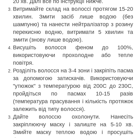
20 хв. Далі все по інструкції нижче.
Витримайте склад на волоссі протягом 15-20
хвилин. Змити засіб лише водою (без
шампуню) та нанести нейтралізатор з розину
перекисню водню, витримати 5 хвилин та
змити (знову лише водою).
Висушіть волосся феном до 100%,
використовуючи прохолодне або тепле
повітря.
Розділіть волосся на 3-4 зони і закріпіть пасма
за допомогою затискачів. Використовуючи
"утюжок" з температурою від 200С до 230С,
пройдіться по пасмах 10-15 разів
(температура прасування і кількість протяжок
залежить від типу волосся).
Дайте волоссю охолонути. Нанесіть
закріплюючу маску і залиште на 5-10 хв.
Змийте маску теплою водою і просушіть