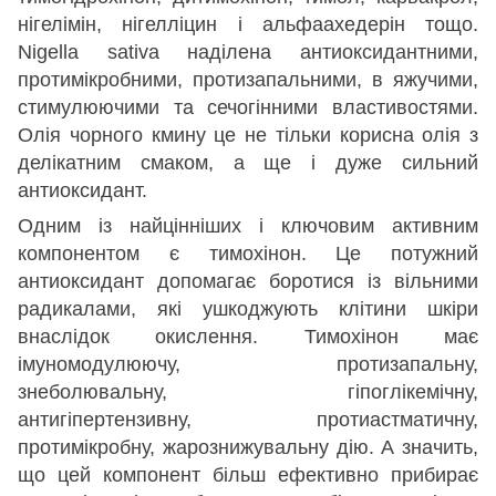
нігелімін, нігелліцин і альфаахедерін тощо.
Nigella sativa наділена антиоксидантними,
протимікробними, протизапальними, в яжучими,
стимулюючими та сечогінними властивостями.
Олія чорного кмину це не тільки корисна олія з
делікатним смаком, а ще і дуже сильний
антиоксидант.
Одним із найцінніших і ключовим активним
компонентом є тимохінон. Це потужний
антиоксидант допомагає боротися із вільними
радикалами, які ушкоджують клітини шкіри
внаслідок окислення. Тимохінон має
імуномодулюючу, протизапальну,
знеболювальну, гіпоглікемічну,
антигіпертензивну, протиастматичну,
протимікробну, жарознижувальну дію. А значить,
що цей компонент більш ефективно прибирає