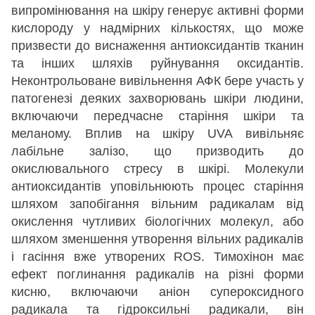
випромінювання на шкіру генерує активні форми
кислороду у надмірних кількостях, що може
призвести до виснаження антиоксидантів тканин
та інших шляхів руйнування оксидантів.
Неконтрольоване вивільнення АФК бере участь у
патогенезі деяких захворювань шкіри людини,
включаючи передчасне старіння шкіри та
меланому. Вплив на шкіру UVA вивільняє
лабільне залізо, що призводить до
окислювального стресу в шкірі. Молекули
антиоксидантів уповільнюють процес старіння
шляхом запобігання вільним радикалам від
окислення чутливих біологічних молекул, або
шляхом зменшення утворення вільних радикалів
і гасіння вже утворених ROS. Тимохінон має
ефект поглинання радикалів на різні форми
кисню, включаючи аніон супероксидного
радикала та гідроксильні радикали, він