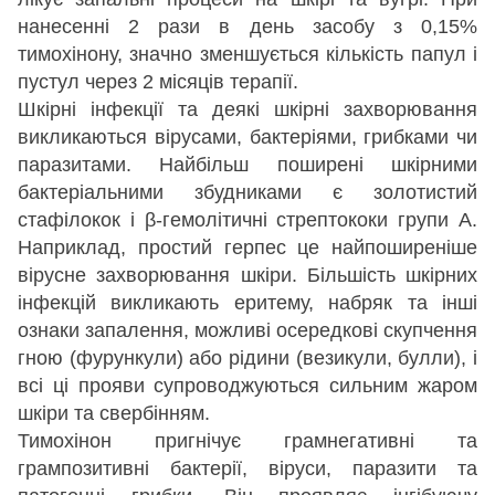
нанесенні 2 рази в день засобу з 0,15%
тимохінону, значно зменшується кількість папул і
пустул через 2 місяців терапії.
Шкірні інфекції та деякі шкірні захворювання
викликаються вірусами, бактеріями, грибками чи
паразитами. Найбільш поширені шкірними
бактеріальними збудниками є золотистий
стафілокок і β-гемолітичні стрептококи групи А.
Наприклад, простий герпес це найпоширеніше
вірусне захворювання шкіри. Більшість шкірних
інфекцій викликають еритему, набряк та інші
ознаки запалення, можливі осередкові скупчення
гною (фурункули) або рідини (везикули, булли), і
всі ці прояви супроводжуються сильним жаром
шкіри та свербінням.
Тимохінон пригнічує грамнегативні та
грампозитивні бактерії, віруси, паразити та