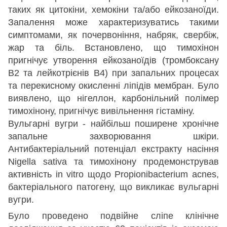
таких як цитокіни, хемокіни та/або ейкозаноїди.
Запалення може характеризуватись такими
симптомами, як почервоніння, набряк, свербіж,
жар та біль. Встановлено, що тимохінон
пригнічує утворення ейкозаноїдів (тромбоксану
В2 та лейкотрієнів В4) при запальних процесах
та перекисному окисленні ліпідів мембран. Було
виявлено, що нігеллон, карбонільний полімер
тимохінону, пригнічує вивільнення гістаміну.
Вульгарні вугри - найбільш поширене хронічне
запальне захворювання шкіри.
Антибактеріальний потенціал екстракту насіння
Nigella sativa та тимохінону продемонстрував
активність in vitro щодо Propionibacterium acnes,
бактеріального патогену, що викликає вульгарні
вугри.
Було проведено подвійне сліпе клінічне