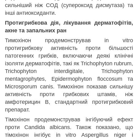
сильніший ніж СОД (супероксид дисмутаза) та
інші антиоксиданти.
Протигрибкова дія, лікування дерматофітів,
акне та запальних ран
Тимохінон продемонстрував in vitro
протигрибкову активність проти більшості
патогенних грибків, включаючи деякі клінічні
ізоляти дерматофітів, такі як Trichophyton rubrum,
Trichophyton interdigitale, Trichophyton
mentagrophytes, Epidermophyton floccosum та
Microsporum canis. Тимохінон показав сильнішу
активність проти грибкових штамів, ніж
амфотерицин B, стандартний протигрибковий
препарат.
Тімохінон продемонстрував інгібуючий ефект
проти Candida albicans. Також показано, що
тімохінон інгібує in vitro Aspergillus niger і