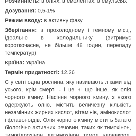
Розчинність:
в оліях, в емолентах, в емульсіях
Дозування:
0,5-1%
Режим вводу:
в активну фазу
Зберігання:
в прохолодному і темному місці,
ідеально в холодильнику (витримує
короткочасне, не більше 48 годин, перепаду
температур)
Країна:
Україна
Термін придатності:
12.26
Є у світі одна рослина, яку називають ліками від
усього, крім смерті - і це ні що інше, як олія
чорного кмину. Насіння чорного кмину, з якого
одержують олію, містить величезну кількість
незамінних жирних кислот, вітамінів, амінокислот
і флавоноїдів. Олія чорного кмину містить багато
біологічно активних речовин, таких як тимохінон,
тимогідрохінон, дитимохінон, тимол, карвакрол,