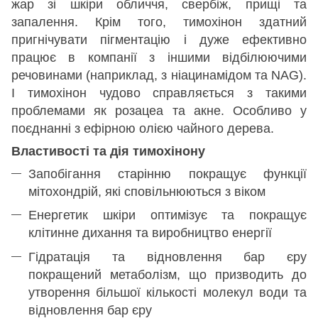
жар зі шкіри обличчя, свербіж, прищі та
запалення. Крім того, тимохінон здатний
пригнічувати пігментацію і дуже ефективно
працює в компанії з іншими відбілюючими
речовинами (наприклад, з ніацинамідом та NAG).
І тимохінон чудово справляється з такими
проблемами як розацеа та акне. Особливо у
поєднанні з ефірною олією чайного дерева.
Властивості та дія тимохінону
Запобігання старінню покращує функції
мітохондрій, які сповільнюються з віком
Енергетик шкіри оптимізує та покращує
клітинне дихання та виробництво енергії
Гідратація та відновлення бар єру
покращений метаболізм, що призводить до
утворення більшої кількості молекул води та
відновлення бар єру