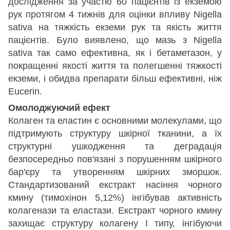
дослідження за участю 60 пацієнтів із екземою
рук протягом 4 тижнів для оцінки впливу Nigella
sativa на тяжкість екземи рук та якість життя
пацієнтів. Було виявлено, що мазь з Nigella
sativa так само ефективна, як і бетаметазон, у
покращенні якості життя та полегшенні тяжкості
екземи, і обидва препарати більш ефективні, ніж
Eucerin.
Омолоджуючий ефект
Колаген та еластин є основними молекулами, що
підтримують структуру шкірної тканини, а їх
структурні ушкодження та деградація
безпосередньо пов'язані з порушенням шкірного
бар'єру та утворенням шкірних зморшок.
Стандартизований екстракт насіння чорного
кмину (тимохінон 5,12%) інгібував активність
колагенази та еластази. Екстракт чорного кмину
захищає структуру колагену I типу, інгібуючи