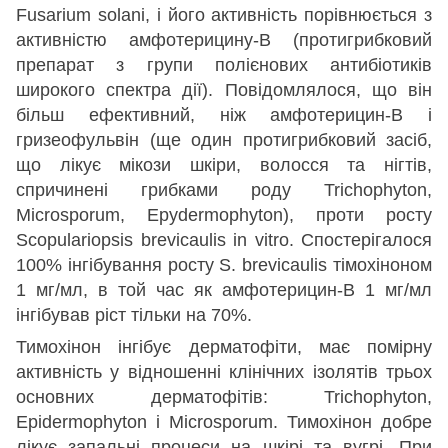
Fusarium solani, і його активність порівнюється з
активністю амфотерицину-В (протигрибковий
препарат з групи полієнових антибіотиків
широкого спектра дії). Повідомлялося, що він
більш ефективний, ніж амфотерицин-В і
гризеофульвін (ще один протигрибковий засіб,
що лікує мікози шкіри, волосся та нігтів,
спричинені грибками роду Trichophyton,
Microsporum, Epydermophyton), проти росту
Scopulariopsis brevicaulis in vitro. Спостерігалося
100% інгібування росту S. brevicaulis тімохіноном
1 мг/мл, в той час як амфотерицин-В 1 мг/мл
інгібував ріст тільки на 70%.
Тимохінон інгібує дерматофіти, має помірну
активність у відношенні клінічних ізолятів трьох
основних дерматофітів: Trichophyton,
Epidermophyton і Microsporum. Тимохінон добре
лікує запальні процеси на шкірі та вугрі. При