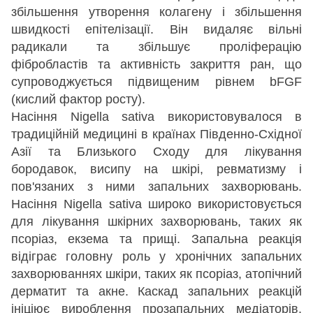
збільшення утворення колагену і збільшення
швидкості епітелізації. Він видаляє вільні
радикали та збільшує проліферацію
фібробластів та активність закриття ран, що
супроводжується підвищеним рівнем bFGF
(кислий фактор росту).
Насіння Nigella sativa використовувалося в
традиційній медицині в країнах Південно-Східної
Азії та Близького Сходу для лікування
бородавок, висипу на шкірі, ревматизму і
пов'язаних з ними запальних захворювань.
Насіння Nigella sativa широко використовується
для лікування шкірних захворювань, таких як
псоріаз, екзема та прищі. Запальна реакція
відіграє головну роль у хронічних запальних
захворюваннях шкіри, таких як псоріаз, атопічний
дерматит та акне. Каскад запальних реакцій
ініціює вироблення прозапальних медіаторів,