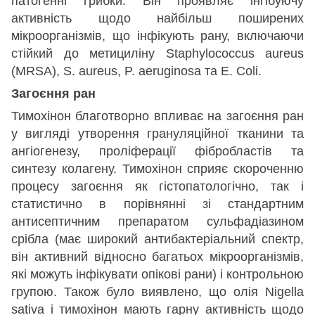
патогенні грибки. Він проявляє інгібуючу
активність щодо найбільш поширених
мікроорганізмів, що інфікують рану, включаючи
стійкий до метициліну Staphylococcus aureus
(MRSA), S. aureus, P. aeruginosa та E. Coli.
Загоєння ран
Тимохінон благотворно впливає на загоєння ран
у вигляді утворення грануляційної тканини та
ангіогенезу, проліферації фібробластів та
синтезу колагену. Тимохінон сприяє скороченню
процесу загоєння як гістопатологічно, так і
статистично в порівнянні зі стандартним
антисептичним препаратом сульфадіазином
срібла (має широкий антибактеріальний спектр,
він активний відносно багатьох мікроорганізмів,
які можуть інфікувати опікові рани) і контрольною
групою. Також було виявлено, що олія Nigella
sativa і тимохінон мають гарну активність щодо