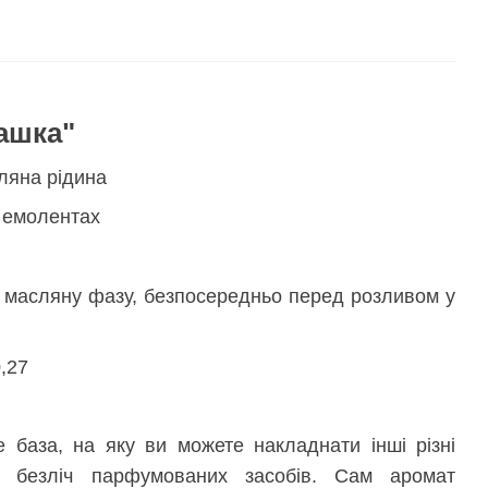
ашка"
ляна рідина
а емолентах
 масляну фазу, безпосередньо перед розливом у
,27
е база, на яку ви можете накладнати інші різні
и безліч парфумованих засобів. Сам аромат