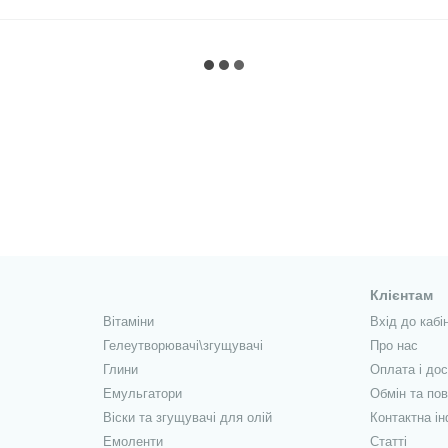
Клієнтам
Вітаміни
Вхід до кабі
Гелеутворювачі\згущувачі
Про нас
Глини
Оплата і до
Емульгатори
Обмін та по
Віски та згущувачі для олій
Контактна і
Емоленти
Статті