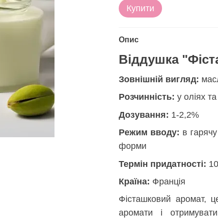
Купити
Опис
Віддушка "Фіст
Зовнішній вигляд:
мас
Розчинність:
у оліях т
Дозування:
1-2,2%
Режим вводу:
в гарячу
форми
Термін придатності:
10
Країна:
Франція
Фісташковий аромат, ц
аромати і отримуват