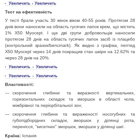
Увеличить
Увеличить
Тест на ефективність
У тесті брали участь 30 жінок віком 40-55 років. Протягом 28
днів вони наносили на область гусячих лапок крем, що містить
1% X50 Myocept. І ще дві групи добровольців наносили
протягом 28 днів на область гусячих лапок засіб із плацебо
(контрольний зразок/bencmark). Як видно з графіка, пептид
X50 Myocept через 14 днів покращив стан шкіри на 12.62% та
через 28 днів на 20%.
Увеличить
Увеличить
Увеличить
Увеличить
Властивості:
скорочення глибини та виразності вертикальних,
горизонтальних складок та зморшок в області чола,
міжбрівної та періорбітальної зон;
скорочення глибини та вираженості носогубних та
губопідборідних складок, зморшок у ділянці рота,
перенісся, "кисетних" зморшок, зморшок у ділянці шиї.
Країна:
Іспанія