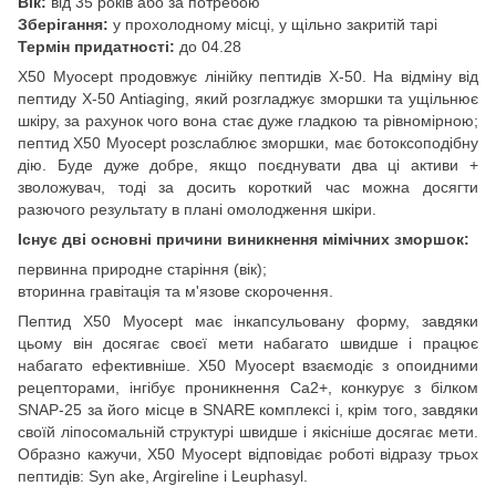
Вік:
від 35 років або за потребою
Зберігання:
у прохолодному місці, у щільно закритій тарі
Термін придатності:
до 04.28
X50 Myocept продовжує лінійку пептидів Х-50. На відміну від
пептиду Х-50 Antiaging, який розгладжує зморшки та ущільнює
шкіру, за рахунок чого вона стає дуже гладкою та рівномірною;
пептид X50 Myocept розслаблює зморшки, має ботоксоподібну
дію. Буде дуже добре, якщо поєднувати два ці активи +
зволожувач, тоді за досить короткий час можна досягти
разючого результату в плані омолодження шкіри.
Існує дві основні причини виникнення мімічних зморшок:
первинна природне старіння (вік);
вторинна гравітація та м'язове скорочення.
Пептид X50 Myocept має інкапсульовану форму, завдяки
цьому він досягає своєї мети набагато швидше і працює
набагато ефективніше. X50 Myocept взаємодіє з опоидними
рецепторами, інгібує проникнення Са2+, конкурує з білком
SNAP-25 за його місце в SNARE комплексі і, крім того, завдяки
своїй ліпосомальній структурі швидше і якісніше досягає мети.
Образно кажучи, X50 Myocept відповідає роботі відразу трьох
пептидів: Syn ake, Argireline і Leuphasyl.