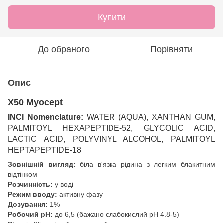
Купити
До обраного
Порівняти
Опис
X50 Myocept
INCI Nomenclature:
WATER (AQUA), XANTHAN GUM,
PALMITOYL HEXAPEPTIDE-52, GLYCOLIC ACID,
LACTIC ACID, POLYVINYL ALCOHOL, PALMITOYL
HEPTAPEPTIDE-18
Зовнішній вигляд:
біла в'язка рідина з легким блакитним
відтінком
Розчинність:
у воді
Режим вводу:
активну фазу
Дозування:
1%
Робочий рН:
до 6,5 (бажано слабокислий рН 4.8-5)