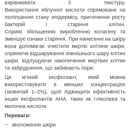
вирівнювати її текстуру.
Використання яблучної кислоти спрямоване на
поліпшення стану епідермісу, пригнічення росту
бактерій і старіння клітин.
Сприяє збільшенню виробленню колагену та
зменшує ознаки старіння. При нанесенні на шкіру
вона допомагає очистити мертві клітини шкіри,
сприяючи відшарування зовнішнього шару клітин
шкіри, відлущуючи накопичення мертвих клітин
та забруднення, що забивають пори.
Це м’який ексфоліант, який можна
використовувати в менших концентраціях
(зазвичай 1–2%), щоб підвищити ефективність
інших ексфоліантів AHA, таких як гліколева та
молочна кислоти.
Переваги:
зволоження шкіри