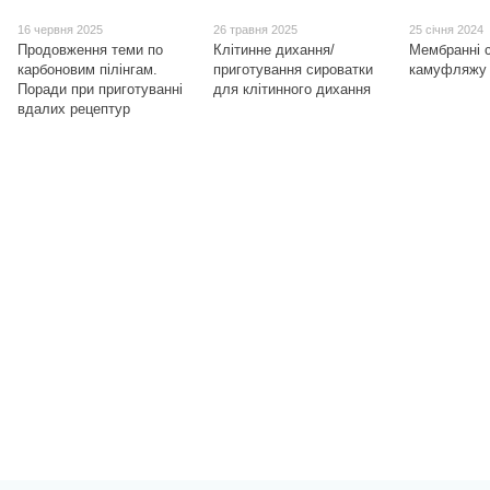
16 червня 2025
26 травня 2025
25 січня 2024
Продовження теми по
Клітинне дихання/
Мембранні 
карбоновим пілінгам.
приготування сироватки
камуфляжу
Поради при приготуванні
для клітинного дихання
вдалих рецептур