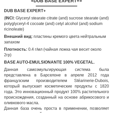
«DUB BASE EXPERT+»
DUB BASE EXPERT+
(
INCI:
Glyceryl stearate citrate (and) sucrose stearate (and)
polyglyceryl-4 cocoate (and) cetyl alcohol (and) sodium
ricinoleate)
Внешний вид:
пластины кремого цвета нейтральным
запахом
Плотность:
0.4 г/мл (чайная ложка чая весит около
2гр)
BASE AUTO-EMULSIONANTE 100% VEGETAL.
Данная самоэмульгирующая система была
представлена в Барселоне в апреле 2012 года
французским производителем Stéarinerie-Dubois,
который выпускает косметические продукты с 1820
года. Это инновационный продукт 100% растительного
происхождения, созданный на основе абрикосового и
оливкового масла.
Данная база очень проста в применении, позволяет