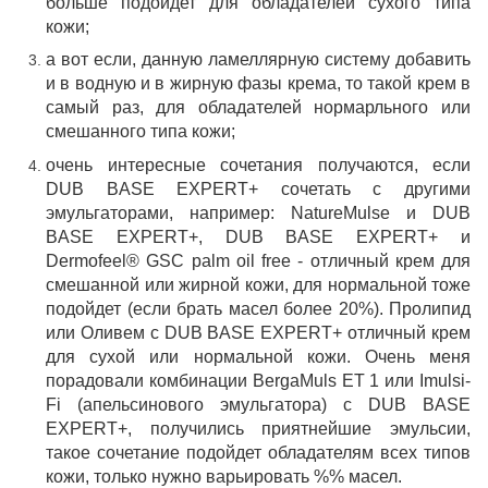
больше подойдет для обладателей сухого типа
кожи;
а вот если, данную ламеллярную систему добавить
и в водную и в жирную фазы крема, то такой крем в
самый раз, для обладателей нормарльного или
смешанного типа кожи;
очень интересные сочетания получаются, если
DUB BASE EXPERT+ сочетать с другими
эмульгаторами, например: NatureMulse и DUB
BASE EXPERT+, DUB BASE EXPERT+ и
Dermofeel® GSC palm oil free - отличный крем для
смешанной или жирной кожи, для нормальной тоже
подойдет (если брать масел более 20%). Пролипид
или Оливем с DUB BASE EXPERT+ отличный крем
для сухой или нормальной кожи. Очень меня
порадовали комбинации BergaMuls ET 1 или Imulsi-
Fi (апельсинового эмульгатора) с DUB BASE
EXPERT+, получились приятнейшие эмульсии,
такое сочетание подойдет обладателям всех типов
кожи, только нужно варьировать %% масел.