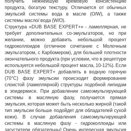
получить нежнейшую кремовую консистенцию
продукта, богатую текстуру. Отличается от обычных
эмульсий системы вода в масле (О/W), а также
системы масло/ вода (W/O).
Структура «DUB BASE EXPERT+» - ламеллярная, не
требует дополнительных со-эмульгаторов, но при
желании, можно добавить небольшой процент
гидроколлоидов (отличное сочетание с Молочным
эмульгатором, с Карбомером), для большей плотности
окончательного продукта (при условии, что в рецептуре
используется небольшой процент масла, 10-12%). Если
DUB BASE EXPERT+ добавлять в водную горячую
(70°С) фазу эмульсии происходит формирование
слоистой (ламеллярной) структуры подобной липидам
в эпидермисе. При добавлении самоэмульгирующей
системы в масляную фазу, получается прямая
эмульсия, которая может быть несколько жирной (такой
тип эмульсии больше подойдет для обладателей сухой
кожи). В случае добавления самоэмульгирующей
системы в масляную фазу - гидроколлоиды или
загустители обязательны! Очень интересная эмульсия