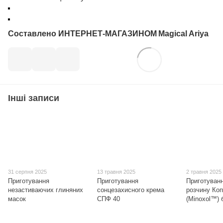
Составлено ИНТЕРНЕТ-МАГАЗИНОМ
Magical Ariya
Інші записи
31 серпня 2025
13 травня 2025
2 травня 2025
Приготування
Приготування
Приготуван
незастиваючих глиняних
сонцезахисного крема
розчину Коп
масок
СПФ 40
(Minoxol™) 