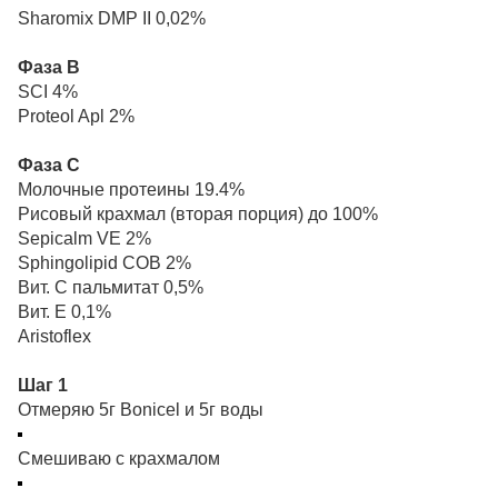
Sharomix DMP II 0,02%
Фаза В
SCI 4%
Proteol Apl 2%
Фаза С
Молочные протеины 19.4%
Рисовый крахмал (вторая порция) до 100%
Sepicalm VE 2%
Sphingolipid COB 2%
Вит. С пальмитат 0,5%
Вит. Е 0,1%
Aristoflex
Шаг 1
Отмеряю 5г Bonicel и 5г воды
Смешиваю с крахмалом