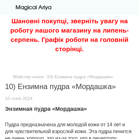
Шановні покупці, зверніть увагу на
роботу нашого магазину на липень-
серпень. Графік роботи на головній
сторінці.
Майстер-класи
10) Ензимна пудра «Мордашка»
10) Ензимна пудра «Мордашка»
10 січня 2024
Энзимная пудра «Мордашка»
Пудра предназначена для молодой кожи от 14 лет и
для чувствительной взрослой кожи. Эта пудра пенится
не очень хорошо, это из-за того, что в рецептуру