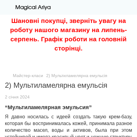
Шановні покупці, зверніть увагу на
роботу нашого магазину на липень-
серпень. Графік роботи на головній
сторінці.
Майстер-класи
2) Мультиламелярна емульсія
2) Мультиламелярна емульсія
2 січня 2024
“Мультиламелярная эмульсия”
Я давно носилась с идеей создать такую крем-базу,
которая бы воспринималась кожей, принимала разное
количество масел, воды и активов, была при этом
устойчивой и имела красивый цвет и нежную структуру.