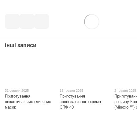
Інші записи
31 серпня 2025
13 травня 2025
2 травня 2025
Приготування
Приготування
Приготуван
незастиваючих глиняних
сонцезахисного крема
розчину Коп
масок
СПФ 40
(Minoxol™) 