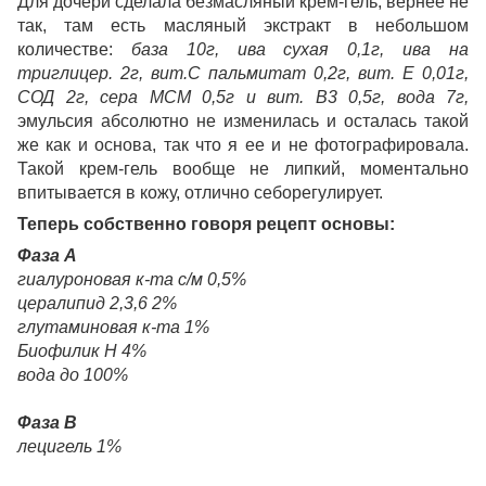
Для дочери сделала безмасляный крем-гель, вернее не
так, там есть масляный экстракт в небольшом
количестве:
база 10г, ива сухая 0,1г, ива на
триглицер. 2г, вит.С пальмитат 0,2г, вит. Е 0,01г,
СОД 2г, сера МСМ 0,5г и вит. В3 0,5г, вода 7г,
эмульсия абсолютно не изменилась и осталась такой
же как и основа, так что я ее и не фотографировала.
Такой крем-гель вообще не липкий, моментально
впитывается в кожу, отлично себорегулирует.
Теперь собственно говоря рецепт основы:
Фаза А
гиалуроновая к-та с/м 0,5%
цералипид 2,3,6 2%
глутаминовая к-та 1%
Биофилик Н 4%
вода до 100%
Фаза В
лецигель 1%