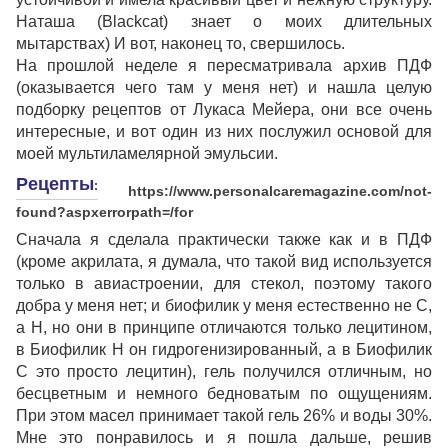
Наташа (Blackcat) знает о моих длительных
мытарствах) И вот, наконец то, свершилось.
На прошлой неделе я пересматривала архив ПДФ
(оказывается чего там у меня нет) и нашла целую
подборку рецептов от Лукаса Мейера, они все очень
интересные, и вот один из них послужил основой для
моей мультиламелярной эмульсии.
Рецепты
:
https://www.personalcaremagazine.com/not-
found?aspxerrorpath=/for
Сначала я сделала практически также как и в ПДФ
(кроме акрилата, я думала, что такой вид используется
только в авиастроении, для стекол, поэтому такого
добра у меня нет; и биофилик у меня естественно не С,
а Н, но они в принципе отличаются только лецитином,
в Биофилик Н он гидрогенизированный, а в Биофилик
С это просто лецитин), гель получился отличным, но
бесцветным и немного бедноватым по ощущениям.
При этом масел принимает такой гель 26% и воды 30%.
Мне это понравилось и я пошла дальше, решив