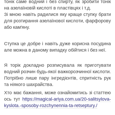
тонік саме водний і без спирту, як зробити тонік
на азелаїновій кислоті в пластівцях і т.д.
Зі мною навіть радилися яку краще ступку брати
для розтирання азелаїнової кислоти, фарфорову
або кам'яну.
Ступка це добре і навіть дуже корисна посудина
але можна в даному випадку обійтися і без неї.
Я торік докладно розписувала як приготувати
водний розчин будь-якої важкорозчинної кислоти.
Потрібно лише пару інгредієнтів, спритність рук
та ніякого шахрайства.
Хто має бажання, може ознайомитись зі статтею
ось тут
https://magical-ariya.com.ua/
20-salitsylova-
kyslota.-
sposoby-rozchynennia-ta-
retseptury./