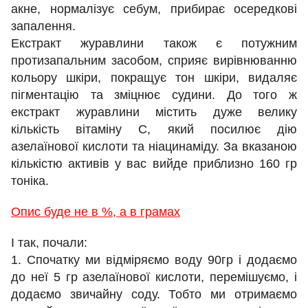
акне, нормалізує себум, прибирає осередкові
запалення.
Екстракт журавлини також є потужним
протизапальним засобом, сприяє вирівнюванню
кольору шкіри, покращує тон шкіри, видаляє
пігментацію та зміцнює судини. До того ж
екстракт журавлини містить дуже велику
кількість вітаміну С, який посилює дію
азелаїнової кислоти та ніацинаміду. За вказаною
кількістю активів у вас вийде приблизно 160 гр
тоніка.
Опис буде не в %, а в грамах
І так, почали:
1. Спочатку ми відміряємо воду 90гр і додаємо
до неї 5 гр азелаїнової кислоти, перемішуємо, і
додаємо звичайну соду. Тобто ми отримаємо