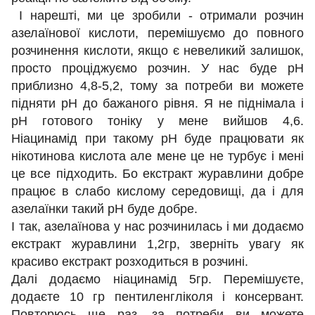
І нарешті, ми це зробили - отримали розчин
азелаїнової кислоти, перемішуємо до повного
розчинення кислоти, якщо є невеликий залишок,
просто проціджуємо розчин. У нас буде рН
приблизно 4,8-5,2, тому за потреби ви можете
підняти рН до бажаного рівня. Я не піднімала і
рН готового тоніку у мене вийшов 4,6.
Ніацинамід при такому рН буде працювати як
нікотинова кислота але мене це не турбує і мені
це все підходить. Бо екстракт журавлини добре
працює в слабо кислому середовищі, да і для
азелаїнки такий рН буде добре.
І так, азелаїнова у нас розчинилась і ми додаємо
екстракт журавлини 1,2гр, зверніть увагу як
красиво екстракт розходиться в розчині.
Далі додаємо ніацинамід 5гр. Перемішуєте,
додаєте 10 гр пентиленгліколя і консервант.
Повторюсь ще раз, за потреби ви можете