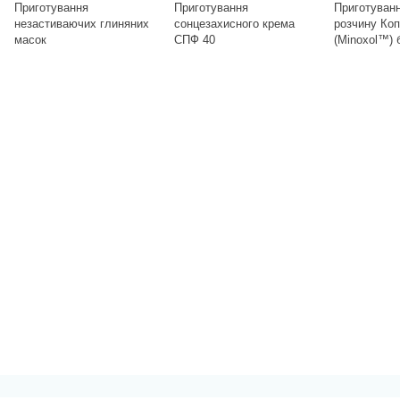
Приготування
Приготування
Приготуван
незастиваючих глиняних
сонцезахисного крема
розчину Коп
масок
СПФ 40
(Minoxol™) 