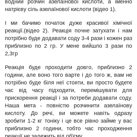
водний розчин азелаїнової кислоти, а іменно
натрієву сіль азелаїнової кислоти (відео 1).
І ми бачимо початок дуже красивої хімічної
реакції.(відео 2). Реакція почне затухати і нам
потрібно буде додавати соду 3-4 рази і кожен раз
приблизно по 2 гр. У мене вийшло 3 рази по
2,3гр
Реакція буде проходити довго, приблизно 2
години, але воно того варте і до того ж, вам не
потрібно буде біля неї стояти, ви просто будете
час від часу підходити, перемішувати для
прискорення реакції і за потреби додавати соду.
Наша мета - повністю розчинити азелаїнову
кислоту. До речі, ви можете навіть одразу
зробити 1-2 кг тоніку і це все рівно займе у вас
приблизно 2 години, тобто час проходження
реакції не залежить від об'єму.