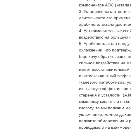
компонентов АОС (каталаз
3. Установлены статистич
длительности его примене
арабиногалактана достига
4. Антиокислительные сво
воздействию на большую ч
5. Арабиногалактан преду
охлаждении, что подтверж
Еще хочу обратить ваше в
сильное воздействие на м
имеет восстановительный 
и антиоксидантный эффек
тканевого метаболизма, у
их высокую эффективность 
старения и усталости. (А
комплексу кислоты и ее со
кислоту, то мы получим м
увлажнение, кожное дыхани
получите обморожения и ра
проводимого на взаимодей