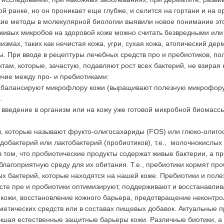
ой ранке, но он проникает еще глубже, и селится на гортани и на о
е методы в молекулярной биологии выявили новое понимание это
живых микробов на здоровой коже можно считать безвредными или
змах, таких как нечистая кожа, угри, сухая кожа, атопический де
. При вводе в рецептуры лечебных средств про и пребиотиков, по
ам, которые, зачастую, подавляют рост всех бактерий, не взирая н
ичие между про- и пребиотиками:
 балансируют микрофлору кожи (выращивают полезную микрофору
.
о введение в организм или на кожу уже готовой микробной биомасс
ы, которые называют фрукто-олигосахариды (FOS) или глюко-олиго
добактерий или лактобактерий (пробиотиков), т.е., молочнокислых
в том, что пробиотические продукты содержат живые бактерии, а 
 благоприятную среду для их обитания. Т.е., пребиотики кормят п
ых бактерий, которые находятся на нашей коже. Пребиотики и пол
сте пре и пробиотики оптимизируют, поддерживают и восстанавлив
 кожи, восстановление кожного барьера, предотвращение неконтрол
метических средств или в составах пищевых добавок. Актуальные 
чшая естественные защитные барьеры кожи. Различные биотики, а 