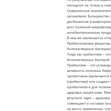
находится не только в сам
Современные аналитически
организмов. Большинство 
дисбалансом в микрооргани
рост полезной микрофлоры
антибактериальным продукт
В чем же заключается отл
Пребиотические вещества
болезнетворные бактерии)
Тогда как пробиотики – эт
болезнетворных бактерий.
Пребиотики – это углевод
активность полезных бифи
пробиотиков заключается 
(пробиотики) или создают
пробиотиков и для полезн
здоровье нашей кожи. Вме
результат один – здоровье
совмещают в составах кос
на место применения, улу