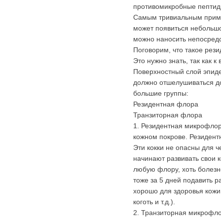
противомикробные пептиды
Самым тривиальным пример
может появиться небольшое
можно наносить непосредс
Поговорим, что такое рез
Это нужно знать, так как 
Поверхностный слой эпиде
должно отшелушиваться до
большие группы:
Резидентная флора
Транзиторная флора
1. Резидентная микрофлор
кожном покрове. Резидентн
Эти кокки не опасны для ч
начинают развивать свои 
любую флору, хоть болезне
тоже за 5 дней подавить р
хорошо для здоровья кожи
коготь и т.д.).
2. Транзиторная микрофло