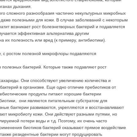
рганах дыхания.
го сложного разнообразия частично некультурных микробных
 даже полезными для кожи. В случае заболеваний с некоторым
рматит возникает рост болезнетворных бактерий и подавляется
лучается эффективная альтернатива другим
а их полезность или вред (к примеру, антибиотики).
, с ростом полезной микрофлоры подавляются
ы полезных бактерий. Которые также подавляют рост
сахариды. Они способствуют увеличению количества и
 бактерий в организме. Еще одно отличие пребиотиков от
пребиотические продукты питают хорошие бактерии
робиотики, они являются питательным субстратом для
езные бактерии развиваются, укрепляются и восстанавливают
ают микробиоту кожи. Они действуют разными путями, но
ируемой потери воды и т.д. Поэтому, их очень часто
применения биотиков бактерий оказывают прямое воздействие
также резидентные бактерии могут продуцировать