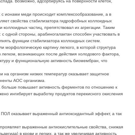
спада. Возможно, адсорбируясь на поверхности клеток,
ях с ионами меди происходит комплексообразование, а в
являет свойства стабилизатора гидрофобных коллоидных
ти коллоидных частиц, препятствовал их агрегации. Таким
 с одной стороны, арабиногалактан способен участвовать в
олнять функции стабилизатора коллоидных систем.
и морфологическую картину легкого, в которой структура
в легком, возникающих после действия холодового фактора,
уктуру и функциональную активность биомембран, что
ии на организм низких температур оказывает защитное
оненты АОС организма.
са больше повышает активность ферментов по отношению к
жено ингибирует выработку продуктов перекисного окисления
го ПОЛ оказывает выраженный антиоксидантный эффект, а так
н проявляет выраженные антиокислительные свойства, снижая
егида) в крови и легких, а так же увеличивая активность