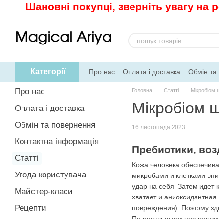
Шановні покупці, зверніть увагу на 
Перейти до основного контенту
Категорії
Про нас
Оплата і доставка
Обмін та
Рецепти
Про нас
Головна
Статті
Мікробіом 
Мікробіом ш
Оплата і доставка
Обмін та повернення
16 листопада 2023
Контактна інформація
Пребиотики, воз
Статті
Кожа человека обеспечива
Угода користувача
микробами и клетками эпи
удар на себя. Затем идет 
Майстер-класи
хватает и аниоксидантная 
Рецепти
повреждения). Поэтому зд
По результатам последних