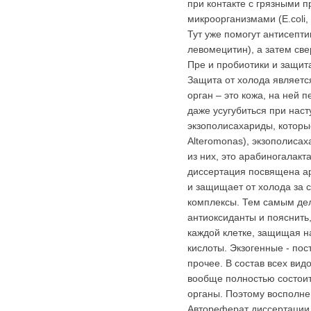
при контакте с грязными 
микроорганизмами (E.coli, 
Тут уже помогут антисепт
левомецитин), а затем све
Пре и пробиотики и защит
Защита от холода являетс
орган – это кожа, на ней 
даже усугубиться при нас
экзополисахариды, которые
Alteromonas), экзополиса
из них, это арабиногалакт
диссертация посвящена ара
и защищает от холода за с
комплексы. Тем самым дела
антиоксиданты и пояснить,
каждой клетке, защищая н
кислоты. Экзогенные - пос
прочее. В состав всех вид
вообще полностью состоит 
органы. Поэтому восполне
Автореферат диссертац