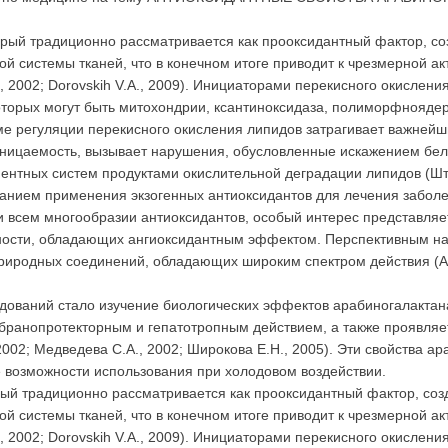
орый традиционно рассматривается как прооксидантный фактор, со
й системы тканей, что в конечном итоге приводит к чрезмерной а
., 2002; Dorovskih V.A., 2009). Инициаторами перекисного окисле
оторых могут быть митохондрии, ксантиноксидаза, полиморфноядерн
ме регуляции перекисного окисления липидов затрагивает важней
ницаемость, вызывает нарушения, обусловленные искажением бел
тных систем продуктами окислительной деградации липидов (Штар
ванием применения экзогенных антиоксидантов для лечения забол
и всем многообразии антиоксидантов, особый интерес представля
ности, обладающих ангиоксидантным эффектом. Перспективным на
риродных соединений, обладающих широким спектром действия (Алек
ований стало изучение биологических эффектов арабиногалактана,
ранопротекторным и гепатотропным действием, а также проявляе
 2002; Медведева С.А., 2002; Широкова E.H., 2005). Эти свойства 
 возможности использования при холодовом воздействии.
рый традиционно рассматривается как прооксидантный фактор, соз
й системы тканей, что в конечном итоге приводит к чрезмерной а
., 2002; Dorovskih V.A., 2009). Инициаторами перекисного окисле