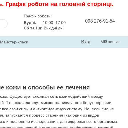
 Графік роботи на головній сторінці.
Графік роботи:
098 276-91-54
Будні:
10:00–17:00
Сб та Нд:
Вихідні дні
Вхід
Мій кошик
Майстер-класи
ие кожи и способы ее лечения
ожи. Существует сложная сеть взаимодействий между
. Т.е., сначала идут микроорганизмы, они берут первыми
 все свои силы и антиоксидантную систему. Но, если сил не
, запускается процесс старения (как один из видов
азали последние исследования, для здоровья всего организма.
вается вредоносный вид золотистого стафилококка, который