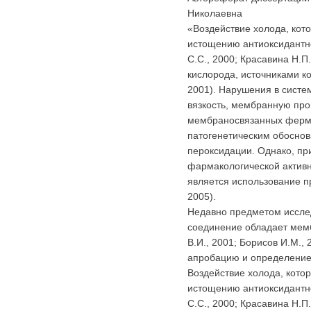
Николаевна
«Воздействие холода, кот
истощению антиоксидантно
С.С., 2000; Красавина Н.П
кислорода, источниками к
2001). Нарушения в систе
вязкость, мембранную про
мембраносвязанных фермен
патогенетическим обосно
пероксидации. Однако, пр
фармакологической актив
является использование п
2005).
Недавно предметом исслед
соединение обладает мемб
В.И., 2001; Борисов И.М.,
апробацию и определение
Воздействие холода, кото
истощению антиоксидантно
С.С., 2000; Красавина Н.П