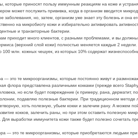
, которые приносят пользу иммунным реакциям на коже и устраня
ом может послужить прививка, когда в организм вводится микродо
 заболевания, но, затем, организм уже знает эту болезнь и она ег
твенно на микробиоту кожи и избирательно активировать активнос
идентные и транзиторные бактерии.
к вам приходит много клиентов, с разными проблемами, и вы должн
рмиса (верхний слой кожи) полностью меняется каждые 2 недели.
 100 млн. кожных чешуек, из которых 10% содержат жизнеспособн
а — это те микроорганизмы, которые постоянно живут и размножаю
ая флора представлена различными кокками (прежде всего Staphylo
еловека, но если будет повреждение (к примеру, рана, дерматит, пов
колонии, подавляю полезные бактерии. При традиционном методе л
творную, хоть полезную, убьем кокки и залечим рану. А можем пой
азвитие кокков, залечить раны, но при этом оставить полезную мик
. Для выработки иммунитета кожи также будет полезно сочетать п
ра — это те микроорганизмы, которые приобретаются людьми при к