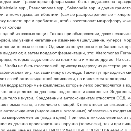
предметами. Транзиторная флора может быть представлена гораз
Klebsiella spp., Pseudomonas spp., Salmonella spp. и другие грамотр
ики, и может даже, антибиотики, (самые распространенные – хлорг
рху нанести пре и пробиотики, чтобы восстановит микрофлору кожи
а от холода
я одной из важных защит. Так как при обморожении, даже незначи
первой, мы увидим негативные изменения (шелушение, купероз, мор
туплении теплых сезонов. Одними из популярных и действенных пр
 выделяют, а затем поддают ферментации, это: Alteromonas Fermen
хариды, которые выделенные из планктона и многие другие. Но ест
ан. Чтобы не быть голословной, привожу выдержку из диссертации о
биногалактану, как защитнику от холода. Также тут приводятся св
чет своей антиоксидантной активности, но и является хелатором –
я водорастворимые комплексы, которые легко растворяются в воде.
 что они делятся на два вида: эндогенные и экзогенные. Эндогенн
аше тело изнутри. К эндогенным антиоксидантам относятся СОД, ме
тавляемые извне, в том числе с пищей. К ним относятся витамины 
ов антиоксидантов (эндогенных и экзогенных) обязательно входят м
из микроэлементов (медь и цинк). При чем, в микроэлементах и пр
ние их должно происходить как наружно (топически), так и при п
ии по медицине на тему АНТИОКСИДАНТНЫЕ СВОЙСТВА АРАБИ