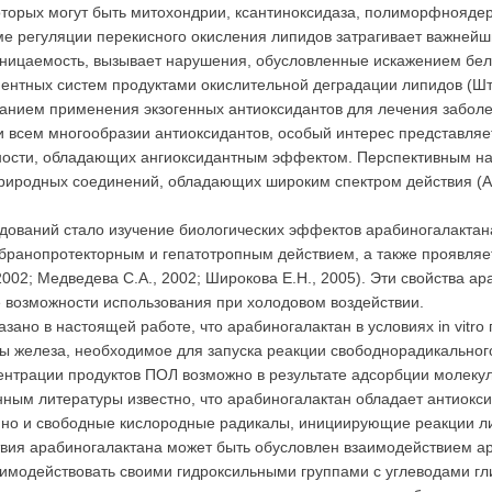
оторых могут быть митохондрии, ксантиноксидаза, полиморфноядерн
ме регуляции перекисного окисления липидов затрагивает важней
ницаемость, вызывает нарушения, обусловленные искажением бел
тных систем продуктами окислительной деградации липидов (Штар
ванием применения экзогенных антиоксидантов для лечения забол
и всем многообразии антиоксидантов, особый интерес представля
ности, обладающих ангиоксидантным эффектом. Перспективным на
риродных соединений, обладающих широким спектром действия (Алек
ований стало изучение биологических эффектов арабиногалактана,
ранопротекторным и гепатотропным действием, а также проявляе
 2002; Медведева С.А., 2002; Широкова E.H., 2005). Эти свойства 
 возможности использования при холодовом воздействии.
зано в настоящей работе, что арабиногалактан в условиях in vitr
ы железа, необходимое для запуска реакции свободнорадикальног
ентрации продуктов ПОЛ возможно в результате адсорбции молеку
нным литературы известно, что арабиногалактан обладает антиокс
 но и свободные кислородные радикалы, инициирующие реакции л
твия арабиногалактана может быть обусловлен взаимодействием а
заимодействовать своими гидроксильными группами с углеводами гл