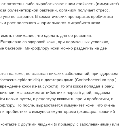
ют патогены либо вырабатывают к ним стойкость (иммунитет).
за болезнетворной бактерии, организм получает стресс,
о уже не затронет. В косметических препаратах пребиотики
ть и рост полезного «нормального» микробиота кожи.
ы иметь понимание, что сделать для ее решения.
 Ежедневно со здоровой кожи, при нормальных условиях,
ые бактерии. Микрофлору кожи можно разделить на две
тся на коже, не вызывая никаких заболеваний, при здоровом
coccus epidermidis) и дифтeроидами (Corinebacterium spp.).
реждение кожи из-за сухости), то эти кокки попадая в рану,
ечении, мы возьмем антибиотик и через 5 дней, подавим
ти новым путем, в рецептуру включить пре и пробиотики, и
рофлору. Но после, выработается иммунитет кожи, что очень
ре и пробиотики с иммуностимуляторами (эхинацеа, кошачий
онтакте с другими людьми (к примеру, с заболеваниями) или