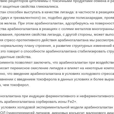
твию рецепторов цитолеммы с токсичными продуктами обмена и ра
т защитные свойства гликокаликса.
тан способен выступать в качестве лиганда: в частности в реакци
 (двух и трехвалентного) он, подобно другим полисахаридам, про
дов железа. При этом арабиногалактан, адсорбируясь на поверхнос
ства арабиногалактана в реакциях с солями металлов многогранны:
ования, проявляя свойства лиганда, с другой стороны, может вып
ия стресс-протективного действия арабиногалактана мы рассмотрел
к нормальному плану строения, а развитие структурных изменений 
это говорит о способности арабиногалактана стабилизировать стр
идантные свойства.
еримента позволяют заключить, что арабиногалактан при воздейств
мозит перекисное окисление липидов и влияет на некоторые комп
ено, что введение арабиногалактана в условиях холодового стрес
авнении с введением токоферола в данных условиях и более выра
а, чем токоферол.
рабиногалактана при индукции ферментативного и неферментативно
ть арабиногалактана сорбировать ионы Fe2+.
ro в условиях холодовой экспериментальной модели арабиногалакта
Л (гидроперекисей липидов, диеновых конъюгат, малонового диальд