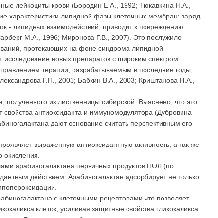
ые лейкоциты крови (Бородин Е.А., 1992; Тюкавкина H.A.,
шие характеристики липидной фазы клеточных мембран: заряд,
ок - липидных взаимодействий, приводит к повреждению
берг М.А., 1996; Миронова Г.В., 2007). Это послужило
еваний, протекающих на фоне синдрома липидной
ет исследование новых препаратов с широким спектром
правлением терапии, разрабатываемым в последние годы,
сандрова Г.П., 2003; Бабкин В.А., 2003; Криштанова H.A.,
 полученного из лиственницы сибирской. Выяснено, что это
т свойства антиоксиданта и иммуномодулятора (Дубровина
арабиногалактана дают основание считать перспективным его
o проявляет выраженную антиоксидантную активность, а так же
о окисления.
лами арабиногалактана первичных продуктов ПОЛ (по
идантным действием. Арабиногалактан адсорбирует не только
ипопероксидации.
рабиногалактана с клеточными рецепторами что позволяет
икокаликса клеток, усиливая защитные свойства гликокаликса