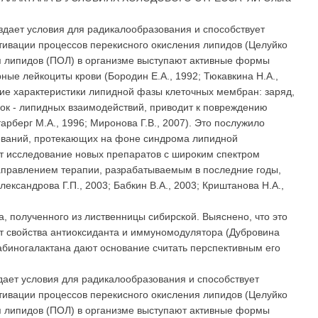
здает условия для радикалообразования и способствует
ктивации процессов перекисного окисления липидов (Целуйко
ния липидов (ПОЛ) в организме выступают активные формы
ые лейкоциты крови (Бородин Е.А., 1992; Тюкавкина H.A.,
шие характеристики липидной фазы клеточных мембран: заряд,
ок - липидных взаимодействий, приводит к повреждению
берг М.А., 1996; Миронова Г.В., 2007). Это послужило
еваний, протекающих на фоне синдрома липидной
ет исследование новых препаратов с широким спектром
правлением терапии, разрабатываемым в последние годы,
сандрова Г.П., 2003; Бабкин В.А., 2003; Криштанова H.A.,
 полученного из лиственницы сибирской. Выяснено, что это
т свойства антиоксиданта и иммуномодулятора (Дубровина
арабиногалактана дают основание считать перспективным его
дает условия для радикалообразования и способствует
ктивации процессов перекисного окисления липидов (Целуйко
ния липидов (ПОЛ) в организме выступают активные формы