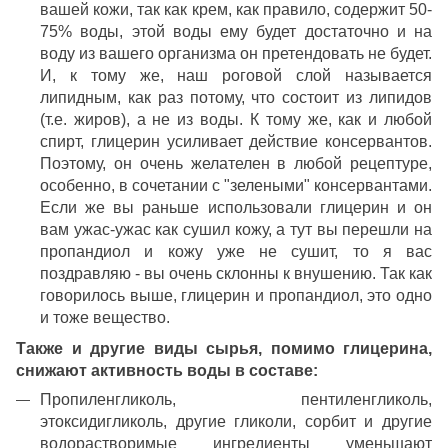
вашей кожи, так как крем, как правило, содержит 50-
75% воды, этой воды ему будет достаточно и на
воду из вашего организма он претендовать не будет.
И, к тому же, наш роговой слой называется
липидным, как раз потому, что состоит из липидов
(т.е. жиров), а не из воды. К тому же, как и любой
спирт, глицерин усиливает действие консервантов.
Поэтому, он очень желателен в любой рецептуре,
особенно, в сочетании с "зелеными" консервантами.
Если же вы раньше использовали глицерин и он
вам ужас-ужас как сушил кожу, а тут вы перешли на
пропандиол и кожу уже не сушит, то я вас
поздравляю - вы очень склонны к внушению. Так как
говорилось выше, глицерин и пропандиол, это одно
и тоже вещество.
Также и другие виды сырья, помимо глицерина,
снижают активность воды в составе:
Пропиленгликоль, пентиленгликоль,
этоксидигликоль, другие гликоли, сорбит и другие
водорастворимые ингредиенты уменьшают