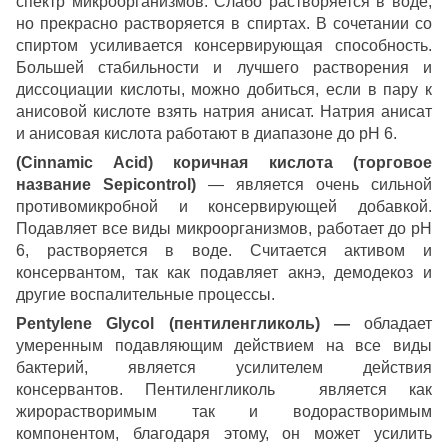
спектр микроорганизмов. Слабо растворяется в воде,
но прекрасно растворяется в спиртах. В сочетании со
спиртом усиливается консервирующая способность.
Большей стабильности и лучшего растворения и
диссоциации кислоты, можно добиться, если в пару к
анисовой кислоте взять натрия анисат. Натрия анисат
и анисовая кислота работают в диапазоне до рН 6.
(Cinnamic Acid) коричная кислота (торговое
название Sepicontrol)
— является очень сильной
противомикробной и консервирующей добавкой.
Подавляет все виды микроорганизмов, работает до рН
6, растворяется в воде. Считается активом и
консервантом, так как подавляет акнэ, демодекоз и
другие воспалительные процессы.
Pentylene Glycol (пентиленгликоль) —
обладает
умеренным подавляющим действием на все виды
бактерий, является усилителем действия
консервантов. Пентиленгликоль является как
жирорастворимым так и водорастворимым
компонентом, благодаря этому, он может усилить