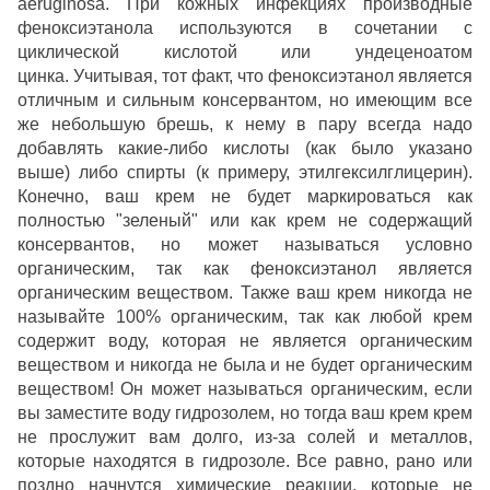
aeruginosa. При кожных инфекциях производные
феноксиэтанола используются в сочетании с
циклической кислотой или ундеценоатом
цинка. Учитывая, тот факт, что феноксиэтанол является
отличным и сильным консервантом, но имеющим все
же небольшую брешь, к нему в пару всегда надо
добавлять какие-либо кислоты (как было указано
выше) либо спирты (к примеру, этилгексилглицерин).
Конечно, ваш крем не будет маркироваться как
полностью "зеленый" или как крем не содержащий
консервантов, но может называться условно
органическим, так как феноксиэтанол является
органическим веществом. Также ваш крем никогда не
называйте 100% органическим, так как любой крем
содержит воду, которая не является органическим
веществом и никогда не была и не будет органическим
веществом! Он может называться органическим, если
вы заместите воду гидрозолем, но тогда ваш крем крем
не прослужит вам долго, из-за солей и металлов,
которые находятся в гидрозоле. Все равно, рано или
поздно начнутся химические реакции, которые не