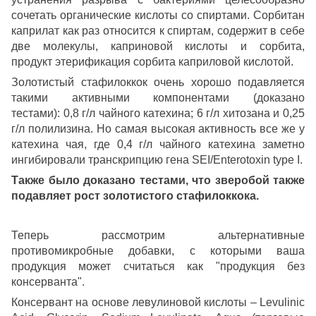
сочетать органические кислоты со спиртами. Сорбитан
каприлат как раз относится к спиртам, содержит в себе
две молекулы, каприновой кислоты и сорбита,
продукт этерификация сорбита каприловой кислотой.
Золотистый стафилоккок очень хорошо подавляется
такими активными компонентами (доказано
тестами): 0,8 г/л чайного катехина; 6 г/л хитозана и 0,25
г/л полилизина. Но самая высокая активность все же у
катехина чая, где 0,4 г/л чайного катехина заметно
ингибировали транскрипцию гена SEI/Enterotoxin type I.
Также было доказано тестами, что зверобой также
подавляет рост золотистого стафилоккока.
Теперь рассмотрим альтернативные
противомикробные добавки, с которыми ваша
продукция может считаться как "продукция без
консерванта".
Консервант на основе левулиновой кислоты – Levulinic