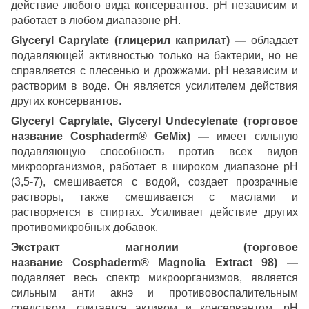
действие любого вида консервантов. рН независим и
работает в любом диапазоне рН.
Glyceryl Caprylate (глицерил каприлат) —
обладает
подавляющей активностью только на бактерии, но не
справляется с плесенью и дрожжами. рН независим и
растворим в воде. Он является усилителем действия
других консервантов.
Glyceryl Caprylate, Glyceryl Undecylenate (торговое
название Cosphaderm® GeMix) —
имеет сильную
подавляющую способность против всех видов
микроорганизмов, работает в широком диапазоне рН
(3,5-7), смешивается с водой, создает прозрачные
растворы, также смешивается с маслами и
растворяется в спиртах. Усиливает действие других
противомикробных добавок.
Экстракт магнолии (торговое
название Cosphaderm® Magnolia Extract 98) —
подавляет весь спектр микроорганизмов, является
сильным анти акнэ и противовоспалительным
средством, считается активом и консервантом. рН