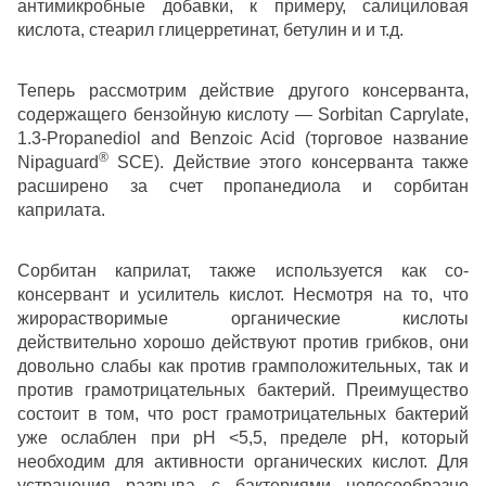
антимикробные добавки, к примеру, салициловая
кислота, стеарил глицерретинат, бетулин и и т.д.
Теперь рассмотрим действие другого консерванта,
содержащего бензойную кислоту — Sorbitan Caprylate,
1.3-Propanediol and Benzoic Acid (торговое название
®
Nipaguard
SCE). Действие этого консерванта также
расширено за счет пропанедиола и сорбитан
каприлата.
Сорбитан каприлат, также используется как со-
консервант и усилитель кислот. Несмотря на то, что
жирорастворимые органические кислоты
действительно хорошо действуют против грибков, они
довольно слабы как против грамположительных, так и
против грамотрицательных бактерий. Преимущество
состоит в том, что рост грамотрицательных бактерий
уже ослаблен при рН <5,5, пределе рН, который
необходим для активности органических кислот. Для
устранения разрыва с бактериями целесообразно