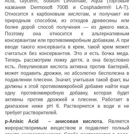
Acid, Glycerin, Sodium Levulinate, Aqua (торговые
названия Dermosoft 700B и Cosphaderm® LA-T).
Относится к карбоновым кислотам, и получают ее
природным способом, из отходов древесины или
более дорой способ получения — из дикого ямса.
Поэтому она относится к альтернативным
консервантам или противомикробным добавкам. А при
вводе такого консерванта в крем, такой крем может
считаться без консервантов. Это и есть бочка меда.
Теперь рассмотрим ложку дегтя, а она безусловно
есть. Левулиновая кислота активна против бактерий,
может подавить дрожжи, но абсолютно бесполезна в
подавлении плесени. Значит, учитывая такой факт, вы
должны к этой противомикробной добавке найти еще
одну противомикробную добавку, которая будет
активны против дрожжей и плесени. Работает в
диапазоне ниже рН 6. Растворяется в воде и не
требует растворителей.
p-Anisic Acid – анисовая кислота.
Является
жирорастворимым веществом и подавляет полный