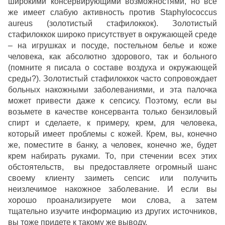
широкими консервирующими возможностями, но все
же имеет слабую активность против Staphylococcus
aureus (золотистый стафилоккок). Золотистый
стафилоккок широко присутствует в окружающей среде
– на игрушках и посуде, постельном белье и коже
человека, как абсолютно здорового, так и больного
(помните я писала о составе воздуха и окружающей
среды?). Золотистый стафилоккок часто сопровождает
больных накожными заболеваниями, и эта палочка
может привести даже к сепсису. Поэтому, если вы
возьмете в качестве консерванта только бензиловый
спирт и сделаете, к примеру, крем, для человека,
который имеет проблемы с кожей. Крем, вы, конечно
же, поместите в банку, а человек, конечно же, будет
крем набирать руками. То, при стечении всех этих
обстоятельств, вы предоставляете огромный шанс
своему клиенту заиметь сепсис или получить
неизлечимое накожное заболевание. И если вы
хорошо проанализируете мои слова, а затем
тщательно изучите информацию из других источников,
вы тоже придете к такому же выводу.