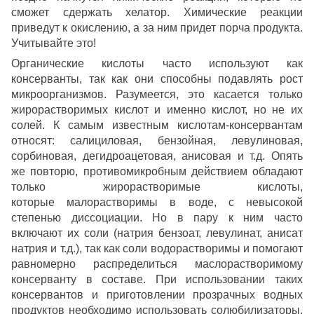
сможет сдержать хелатор. Химические реакции
приведут к окислению, а за ним придет порча продукта.
Учитывайте это!
Органические кислоты часто используют как
консерванты, так как они способны подавлять рост
микроорганизмов. Разумеется, это касается только
жирорастворимых кислот и именно кислот, но не их
солей. К самым известным кислотам-консервантам
относят: салициловая, бензойная, левулиновая,
сорбиновая, дегидроацетовая, анисовая и т.д. Опять
же повторю, противомикробным действием обладают
только жирорастворимые кислоты,
которые малорастворимы в воде, с невысокой
степенью диссоциации. Но в пару к ним часто
включают их соли (натрия бензоат, левулинат, аниcат
натрия и т.д.), так как соли водорастворимы и помогают
равномерно распределиться маслорастворимому
консерванту в составе. При использовании таких
консервантов и приготовлении прозрачных водных
продуктов необходимо использовать солюбилизаторы.