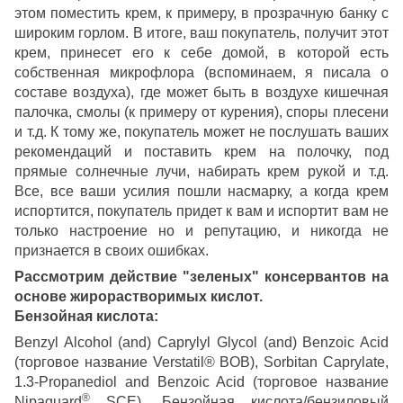
этом поместить крем, к примеру, в прозрачную банку с
широким горлом. В итоге, ваш покупатель, получит этот
крем, принесет его к себе домой, в которой есть
собственная микрофлора (вспоминаем, я писала о
составе воздуха), где может быть в воздухе кишечная
палочка, смолы (к примеру от курения), споры плесени
и т.д. К тому же, покупатель может не послушать ваших
рекомендаций и поставить крем на полочку, под
прямые солнечные лучи, набирать крем рукой и т.д.
Все, все ваши усилия пошли насмарку, а когда крем
испортится, покупатель придет к вам и испортит вам не
только настроение но и репутацию, и никогда не
признается в своих ошибках.
Рассмотрим действие "зеленых" консервантов на
основе жирорастворимых кислот.
Бензойная кислота:
Benzyl Alcohol (and) Caprylyl Glycol (and) Benzoic Acid
(торговое название Verstatil® BOB), Sorbitan Caprylate,
1.3-Propanediol and Benzoic Acid (торговое название
®
Nipaguard
SCE). Бензойная кислота/бензиловый